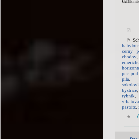
Gefällt mir
Sc
babylon
cerny p
chodov
emerich
horizont
pec pod
pila
sokolov
bystrice
rybnik
vrbatov
pastritz
,