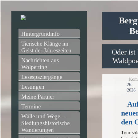
Berg
Be
Hintergrundinfo
Tierische Klänge im 
Geist der Jahreszeiten
Oder ist
Waldpoet
Nachrichten aus 
Wolperting
Lesespaziergänge
Komm
2
Lesungen
2026
Meine Partner
Auf
Termine
neue
Wälle und Wege – 
den 
Siedlungshistorische 
Wanderungen
Tour sol