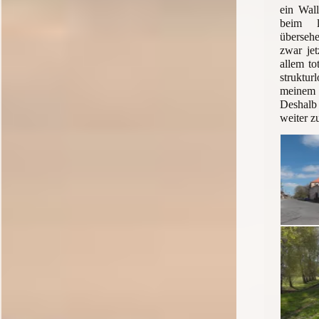
ein Wall
beim l
überse
zwar jet
allem to
struktur
meinem 
Deshal
weiter z