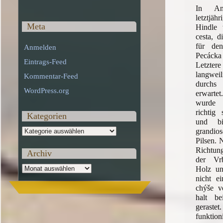
In An
letztjä
Meta
Hindle 
cesta, d
für de
Anmelden
Pecácka 
Eintrags-Feed
Letzte
langweil
Kommentar-Feed
durchs
WordPress.org
erwartet
wurde 
richtig 
Kategorien
und bi
Kategorien
grandio
Pilsen. 
Richtun
Archiv
der Vr
Archiv
Holz u
nicht e
chýše v
halt be
geras
funktion