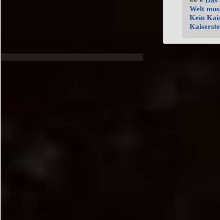
«« «
Das 
Welt mus
Kein Kai
Kaiserste