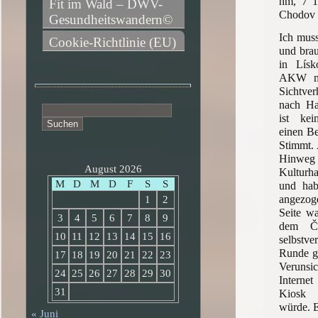
hm, 7 1
Fit im Wald – DWV-
Chodov
Gesundheitswandern©
Ich muss
Cookie-Richtlinie (EU)
und bra
in Lís
AKW mi
Sichtve
nach Ha
Suchen
ist kei
nach:
einen Ber
Stimmt. 
Hinwe
August 2026
Kulturh
M
D
M
D
F
S
S
und hab
angezog
1
2
Seite wa
3
4
5
6
7
8
9
dem Če
10
11
12
13
14
15
16
selbstve
Runde ge
17
18
19
20
21
22
23
Verunsi
24
25
26
27
28
29
30
Internet
31
Kiosk 
würde. E
« Juni