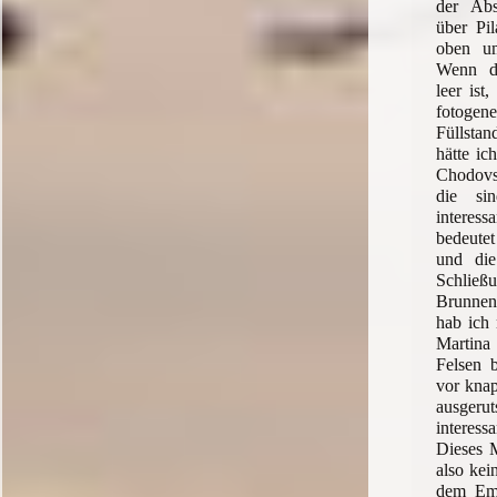
der Abs
über Pi
oben u
Wenn d
leer ist
fotogen
Füllsta
hätte ic
Chodovs
die si
interess
bedeute
und die
Schließ
Brunne
hab ich 
Martin
Felsen 
vor knap
ausgeru
interess
Dieses M
also kei
dem Eme