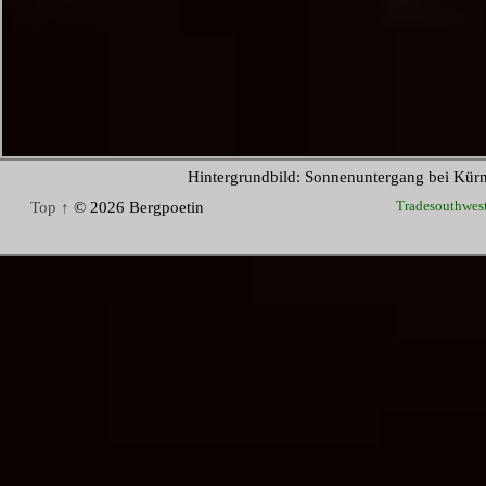
Hintergrundbild: Sonnenuntergang bei Kür
Tradesouthwes
Top ↑
© 2026 Bergpoetin