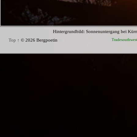
Hintergrundbild: Sonnenuntergang bei Kür
Tradesouthwes
Top ↑
© 2026 Bergpoetin