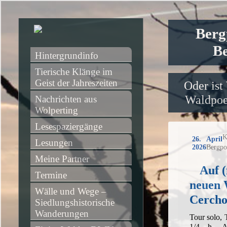
Berg
Be
Hintergrundinfo
Tierische Klänge im 
Geist der Jahreszeiten
Oder ist
Waldpoet
Nachrichten aus 
Wolperting
Lesespaziergänge
K
26. April
Lesungen
2026
Bergpo
Meine Partner
Auf (
Termine
neuen 
Wälle und Wege – 
Cerch
Siedlungshistorische 
Wanderungen
Tour solo,
1/4 h, A