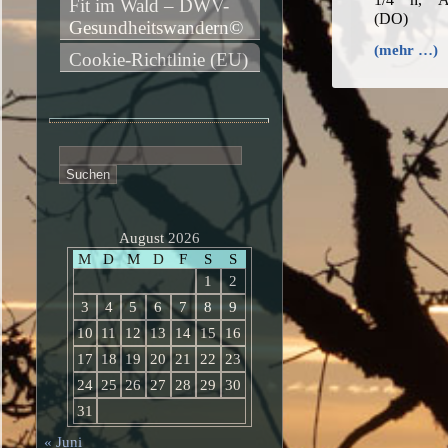
Fit im Wald – DWV-
(DO)
Gesundheitswandern©
(mehr …)
Cookie-Richtlinie (EU)
Suchen
nach:
August 2026
M
D
M
D
F
S
S
1
2
3
4
5
6
7
8
9
10
11
12
13
14
15
16
17
18
19
20
21
22
23
24
25
26
27
28
29
30
31
« Juni