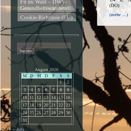
Fit im Wald – DWV-
(DO)
Gesundheitswandern©
(mehr …)
Cookie-Richtlinie (EU)
Suchen
nach:
August 2026
M
D
M
D
F
S
S
1
2
3
4
5
6
7
8
9
10
11
12
13
14
15
16
17
18
19
20
21
22
23
24
25
26
27
28
29
30
31
« Juni