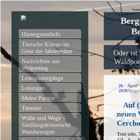
Berg
Be
Hintergrundinfo
Tierische Klänge im 
Geist der Jahreszeiten
Oder ist
Waldpoet
Nachrichten aus 
Wolperting
Lesespaziergänge
K
26. April
Lesungen
2026
Bergpo
Meine Partner
Auf (
Termine
neuen 
Wälle und Wege – 
Cerch
Siedlungshistorische 
Wanderungen
Tour solo,
1/4 h, A