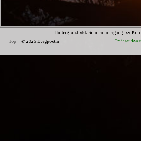
Hintergrundbild: Sonnenuntergang bei Kür
Tradesouthwes
Top ↑
© 2026 Bergpoetin