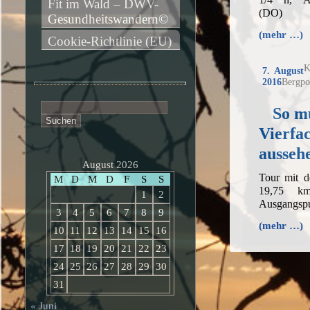
Fit im Wald – DWV-
(DO)
Gesundheitswandern©
(mehr …)
Cookie-Richtlinie (EU)
K
7. August
2016
Bergpo
Suchen
So mu
nach:
Vierfa
ausseh
August 2026
Tour mit 
M
D
M
D
F
S
S
19,75 k
1
2
Ausgangsp
3
4
5
6
7
8
9
(mehr …)
10
11
12
13
14
15
16
17
18
19
20
21
22
23
24
25
26
27
28
29
30
31
« Juni