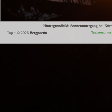
Hintergrundbild: Sonnenuntergang bei Kür
Tradesouthwes
Top ↑
© 2026 Bergpoetin