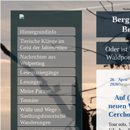
Berg
Be
Hintergrundinfo
Tierische Klänge im 
Geist der Jahreszeiten
Oder ist
Waldpoet
Nachrichten aus 
Wolperting
Lesespaziergänge
K
26. April
Lesungen
2026
Bergpo
Meine Partner
Auf (
Termine
neuen 
Wälle und Wege – 
Cerch
Siedlungshistorische 
Wanderungen
Tour solo,
1/4 h, A