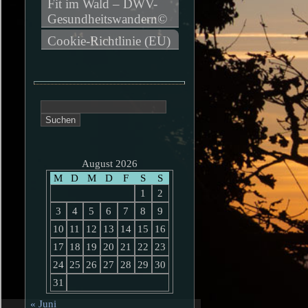
Fit im Wald – DWV-
Gesundheitswandern©
Cookie-Richtlinie (EU)
Suchen
nach:
August 2026
M
D
M
D
F
S
S
1
2
3
4
5
6
7
8
9
10
11
12
13
14
15
16
17
18
19
20
21
22
23
24
25
26
27
28
29
30
31
« Juni