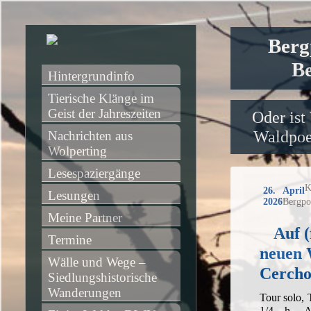
Berg
Be
Hintergrundinfo
Tierische Klänge im 
Geist der Jahreszeiten
Oder ist
Waldpoet
Nachrichten aus 
Wolperting
Lesespaziergänge
K
26. April
Lesungen
2026
Bergpo
Meine Partner
Auf (
Termine
neuen 
Wälle und Wege – 
Cerch
Siedlungshistorische 
Wanderungen
Tour solo,
1/4 h, A