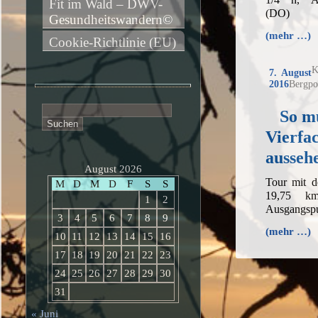
Fit im Wald – DWV-
(DO)
Gesundheitswandern©
(mehr …)
Cookie-Richtlinie (EU)
K
7. August
2016
Bergpo
Suchen
So mu
nach:
Vierfa
ausseh
August 2026
Tour mit 
M
D
M
D
F
S
S
19,75 k
1
2
Ausgangsp
3
4
5
6
7
8
9
(mehr …)
10
11
12
13
14
15
16
17
18
19
20
21
22
23
24
25
26
27
28
29
30
31
« Juni