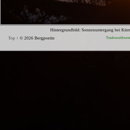
Hintergrundbild: Sonnenuntergang bei Kür
Tradesouthwes
Top ↑
© 2026 Bergpoetin