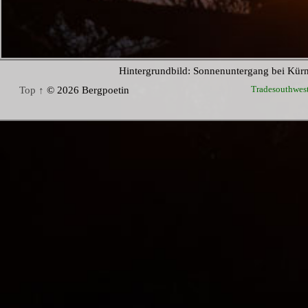
Hintergrundbild: Sonnenuntergang bei Kür
Tradesouthwes
Top ↑
© 2026 Bergpoetin