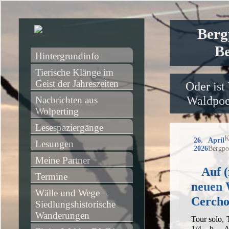
Berg
Be
Hintergrundinfo
Tierische Klänge im 
Geist der Jahreszeiten
Oder ist
Waldpoet
Nachrichten aus 
Wolperting
Lesespaziergänge
K
26. April
Lesungen
2026
Bergpo
Meine Partner
Auf (
Termine
neuen 
Wälle und Wege – 
Cerch
Siedlungshistorische 
Wanderungen
Tour solo,
1/4 h, A