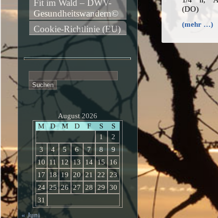
Fit im Wald – DWV-
(DO)
Gesundheitswandern©
(mehr …)
Cookie-Richtlinie (EU)
Suchen
nach:
August 2026
M
D
M
D
F
S
S
1
2
3
4
5
6
7
8
9
10
11
12
13
14
15
16
17
18
19
20
21
22
23
24
25
26
27
28
29
30
31
« Juni