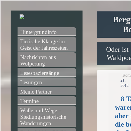
Berg
Be
Hintergrundinfo
Tierische Klänge im 
Geist der Jahreszeiten
Oder ist
Waldpoet
Nachrichten aus 
Wolperting
Lesespaziergänge
Komm
2
Lesungen
2012
Meine Partner
8 T
Termine
waren
Wälle und Wege – 
aber
Siedlungshistorische 
Wanderungen
die b