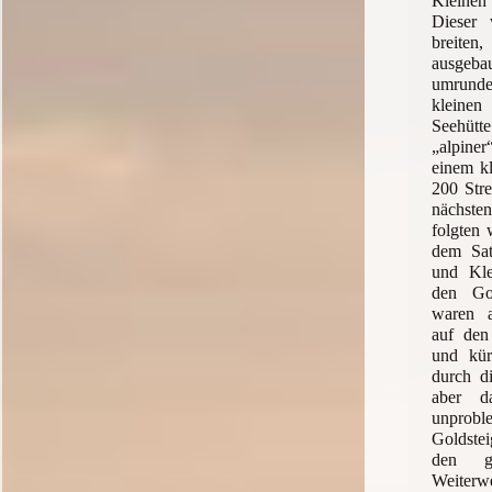
Kleinen
Dieser 
breiten,
ausgeb
umrundet
kleine
Seehüt
„alpiner
einem k
200 Stre
nächsten
folgten 
dem Sat
und Kle
den Gol
waren a
auf de
und kür
durch di
aber d
unprob
Goldste
den g
Weiterw