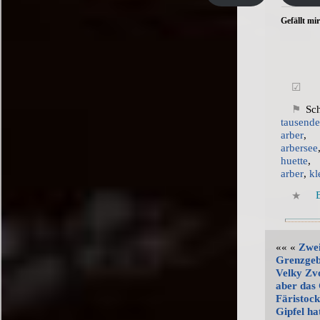
Gefällt mir
S
tausende
arber
arbersee
huette
arber
,
kl
«« «
Zwei
Grenzgeb
Velky Zv
aber das
Färistoc
Gipfel ha