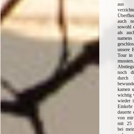
aus Si
verzic
Überflu
auch no
sowohl 
als auc
namens 
geschlo
unsere 
Tour in
muss
Abstie
noch di
durch 
bewunde
kamen u
wichtig 
wieder 
Einkeh
dauerte 
von mir 
mit 25 
bei mei