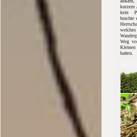
ankam
kurzem 
kein 
brachte
Herrsch
welc
Wanderp
Weg vo
Kleinen
hatten.