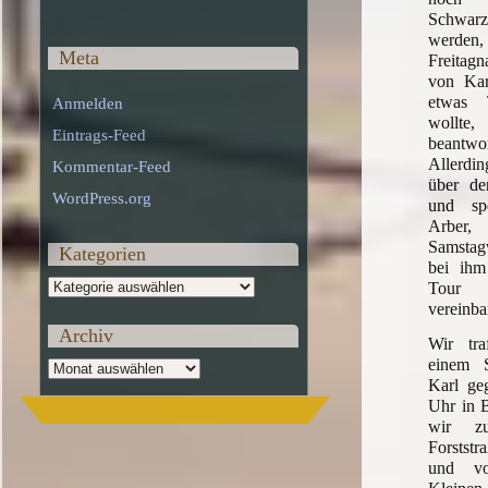
Schwar
werden,
Meta
Freitag
von Karl
etwas 
Anmelden
wollte,
Eintrags-Feed
beant
Allerdi
Kommentar-Feed
über de
WordPress.org
und sp
Arber
Samstag
Kategorien
bei ihm
Kategorien
Tour
vereinba
Archiv
Wir tr
einem 
Archiv
Karl ge
Uhr in 
wir zu
Forstst
und v