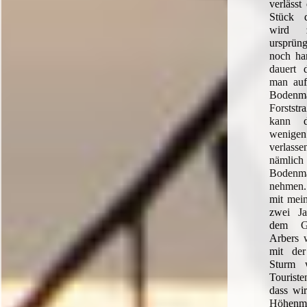
verlässt
Stück d
wird 
ursprüng
noch ha
dauert 
man auf
Bodenm
Forststr
kann d
wenige
verla
nämlich 
Boden
nehmen.
mit mei
zwei Ja
dem Gi
Arbers 
mit der
Sturm 
Touriste
dass wir
Höhenme