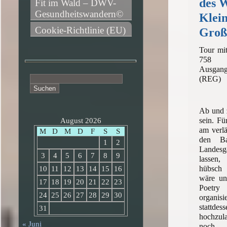
des 
Fit im Wald – DWV-
Gesundheitswandern©
Klei
Cookie-Richtlinie (EU)
Groß
Tour mit
758 
Ausgan
Suchen
(REG)
nach:
Ab und 
sein. Fü
August 2026
am verl
M
D
M
D
F
S
S
den Ba
1
2
Landesg
3
4
5
6
7
8
9
lassen
hübsch
10
11
12
13
14
15
16
wäre un
17
18
19
20
21
22
23
Poet
24
25
26
27
28
29
30
organi
stattd
31
hochzula
« Juni
noch