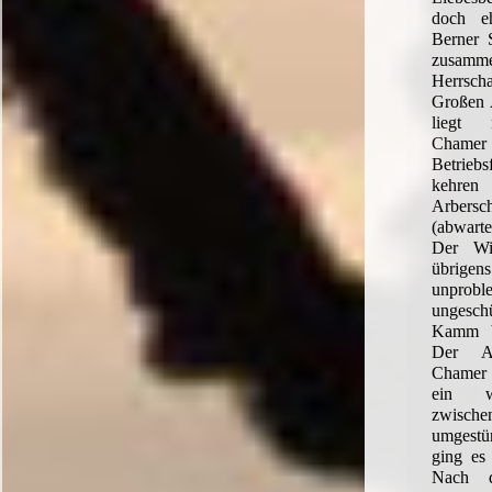
doch eh
Berner 
zusammen
Herrsc
Großen 
liegt 
Chamer
Betriebs
kehre
Arber
(abwart
Der Wi
übri
unproble
ungesc
Kamm bl
Der Ab
Chamer H
ein we
zwisc
umgest
ging es 
Nach d