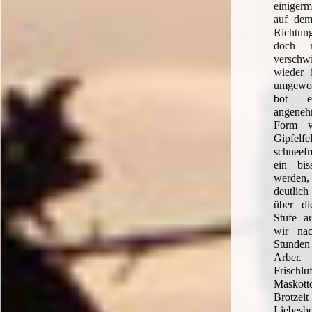
einiger
auf dem
Richtu
doch m
verschw
wieder 
umgewo
bot e
angeneh
Form v
Gipfelf
schneefr
ein bis
werden,
deutlic
über d
Stufe a
wir nac
Stunde
Arber
Frisch
Maskott
Brotze
Liebes