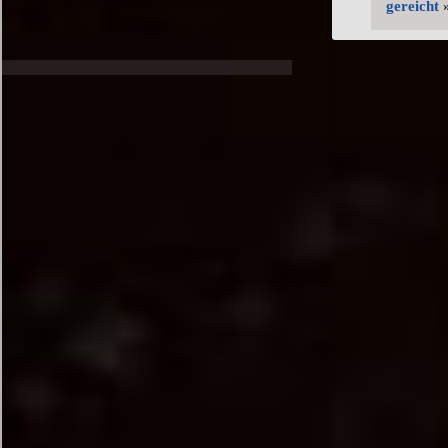
gereicht
»