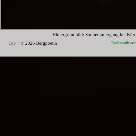
Hintergrundbild: Sonnenuntergang bei Kür
Tradesouthwes
Top ↑
© 2026 Bergpoetin