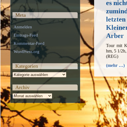
es nich
zumind
Meta
letzten
Kleine
Anmelden
Arber
Eintrags-Feed
Kommentar-Feed
Tour mit K
hm, 5 1/2h
WordPress.org
(REG)
(mehr …)
Kategorien
Kategorien
Archiv
Archiv