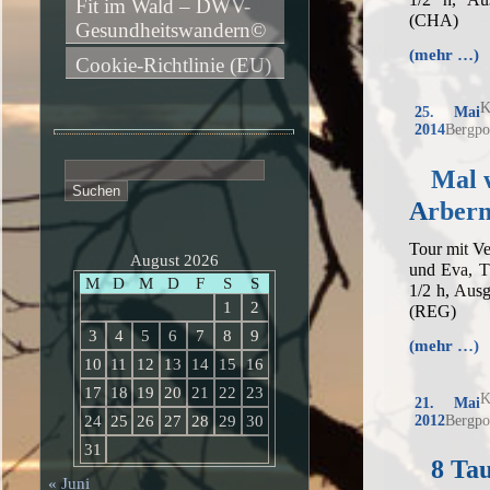
Fit im Wald – DWV-
(CHA)
Gesundheitswandern©
(mehr …)
Cookie-Richtlinie (EU)
K
25. Mai
2014
Bergpo
Suchen
Mal 
nach:
Arber
Tour mit V
August 2026
und Eva, T
M
D
M
D
F
S
S
1/2 h, Aus
1
2
(REG)
3
4
5
6
7
8
9
(mehr …)
10
11
12
13
14
15
16
17
18
19
20
21
22
23
K
21. Mai
2012
Bergpo
24
25
26
27
28
29
30
31
8 Ta
« Juni