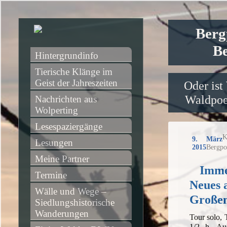
Berg
Be
Hintergrundinfo
Tierische Klänge im 
Geist der Jahreszeiten
Oder ist
Waldpoet
Nachrichten aus 
Wolperting
Lesespaziergänge
K
9. März
Lesungen
2015
Bergpo
Meine Partner
Imme
Termine
Neues 
Wälle und Wege – 
Großen
Siedlungshistorische 
Wanderungen
Tour solo,
1/2 h, Au