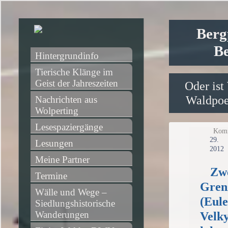
Berg
Be
Hintergrundinfo
Tierische Klänge im 
Geist der Jahreszeiten
Oder ist
Waldpoet
Nachrichten aus 
Wolperting
Lesespaziergänge
Komm
2
Lesungen
2012
Meine Partner
Zwe
Termine
Gren
Wälle und Wege – 
(Eul
Siedlungshistorische 
Wanderungen
Velk