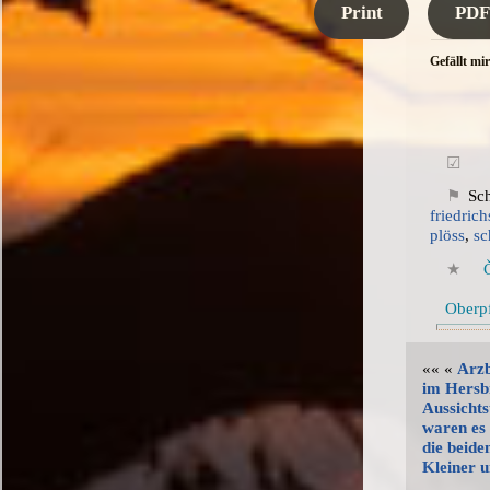
Print
PDF
Gefällt mir
Sc
friedric
plöss
,
sc
Oberp
«« «
Arzb
im Hersb
Aussicht
waren es 
die beide
Kleiner 