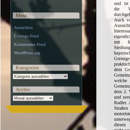
und ist 
die W
durchg
Meta
Auch vo
Aussi
Anmelden
Intere
Eintrags-Feed
eigentl
mit I
Kommentar-Feed
Siedlu
bayeris
WordPress.org
Grenzge
praktis
Kategorien
dem Geb
Gemein
Kategorien
welche
Gemein
Archiv
dem 2. 
und zers
Archiv
Radler. 
Straß
motori
unterweg
diesen 