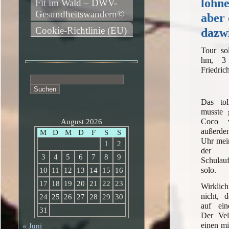
lohn
Fit im Wald – DWV-
Gesundheitswandern©
aber 
Cookie-Richtlinie (EU)
dazw
Tour so
hm, 3 
Friedri
Suchen
nach:
Das tol
musste 
Coco 
August 2026
außerd
M
D
M
D
F
S
S
Uhr mein
1
2
der 
3
4
5
6
7
8
9
Schulau
solo.
10
11
12
13
14
15
16
17
18
19
20
21
22
23
Wirklich
nicht, d
24
25
26
27
28
29
30
auf ein
31
Der Vel
einen mi
« Juni