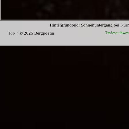
Hintergrundbild: Sonnenuntergang bei Kür
Tradesouthwes
Top ↑
© 2026 Bergpoetin