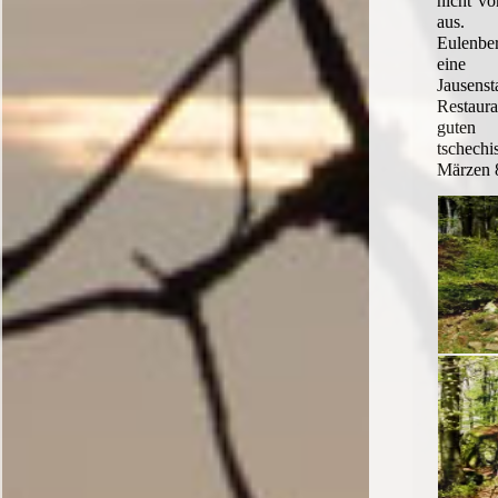
nicht vo
aus. 
Eulenber
eine 
Jausens
Restaura
guten
tschechi
Märzen 