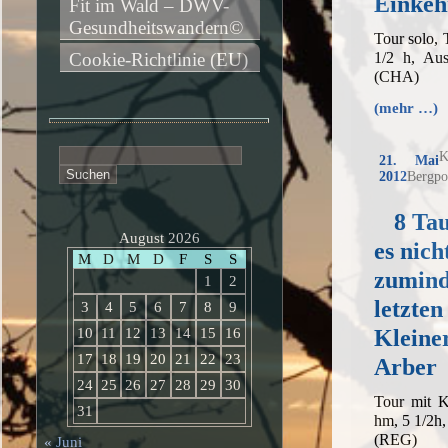
Einkeh
Fit im Wald – DWV-
Gesundheitswandern©
Tour solo,
1/2 h, Aus
Cookie-Richtlinie (EU)
(CHA)
(mehr …)
Suchen
K
21. Mai
nach:
2012
Bergpo
8 Ta
August 2026
es nich
M
D
M
D
F
S
S
zumind
1
2
letzten
3
4
5
6
7
8
9
Kleine
10
11
12
13
14
15
16
17
18
19
20
21
22
23
Arber
24
25
26
27
28
29
30
Tour mit K
31
hm, 5 1/2h
(REG)
« Juni