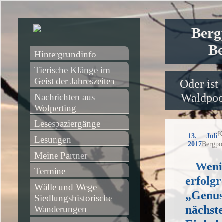
Berg
Be
Hintergrundinfo
Tierische Klänge im 
Geist der Jahreszeiten
Oder ist
Waldpoet
Nachrichten aus 
Wolperting
Lesespaziergänge
K
13. Juli
Lesungen
2017
Bergpo
Meine Partner
Weni
Termine
erfolgr
Wälle und Wege – 
„Genus
Siedlungshistorische 
nächst
Wanderungen