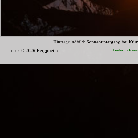
Hintergrundbild: Sonnenuntergang bei Kür
Tradesouthwes
Top ↑
© 2026 Bergpoetin