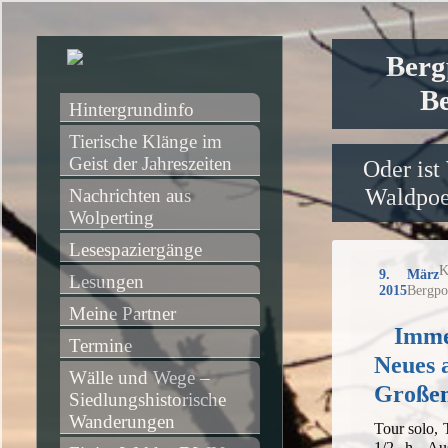
Berg
Be
Hintergrundinfo
Tierische Klänge im 
Geist der Jahreszeiten
Oder ist
Waldpoet
Nachrichten aus 
Wolperting
Lesespaziergänge
K
9. März
Lesungen
2015
Bergpo
Meine Partner
Imme
Termine
Neues 
Wälle und Wege – 
Großen
Siedlungshistorische 
Wanderungen
Tour solo,
1/2 h, Au