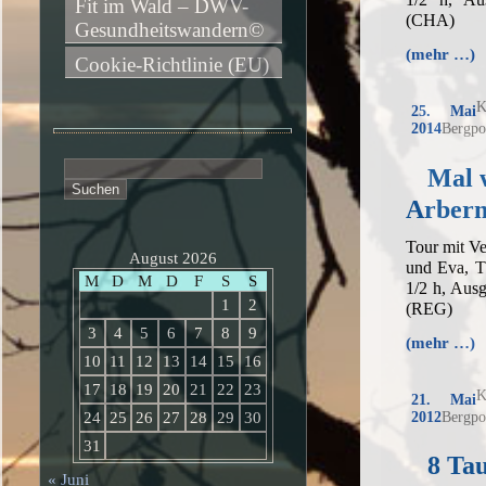
Fit im Wald – DWV-
(CHA)
Gesundheitswandern©
(mehr …)
Cookie-Richtlinie (EU)
K
25. Mai
2014
Bergpo
Suchen
Mal 
nach:
Arber
Tour mit V
August 2026
und Eva, T
M
D
M
D
F
S
S
1/2 h, Aus
1
2
(REG)
3
4
5
6
7
8
9
(mehr …)
10
11
12
13
14
15
16
17
18
19
20
21
22
23
K
21. Mai
2012
Bergpo
24
25
26
27
28
29
30
31
8 Ta
« Juni