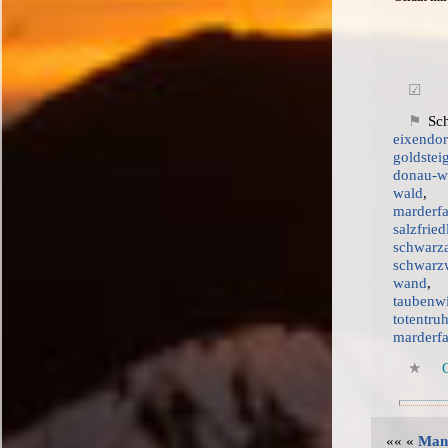
Sc
eixendor
goldstei
donau-w
wald
marderf
salzfried
schwarz
schwarz
wand
taubenwi
totentru
marderf
«« «
Man 