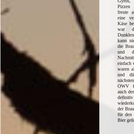
Gyros,
Pizzen 
freute 
eine ve
Käse be
war d
Dunklen 
kann ni
die Brau
und d
Nachmit
einfach
waren al
und dü
nächst
OWV fr
auch der
defini
wiederk
der Brau
für de
Bier gel