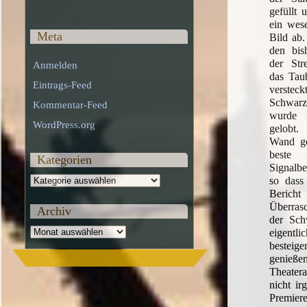
gefüllt 
ein wese
Meta
Bild ab.
den bish
der Str
Anmelden
das Taub
Eintrags-Feed
verste
Schwarz
Kommentar-Feed
wurde 
WordPress.org
gelobt.
Wand ge
beste
Kategorien
Signalbe
Kategorien
so dass
Bericht 
Überrasc
Archiv
der Sch
Archiv
eigent
besteig
geni
Theater
nicht ir
Premier