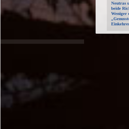
Neutras 
beide Ric
Weniger e
„Genusst
Einkehre