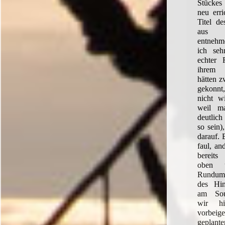
Stückes
neu erri
Titel d
aus d
entnehme
ich seh
echter F
ihrem 
hätten z
gekonnt
nicht w
weil ma
deutlich
so sein)
darauf. 
faul, an
bereits
oben 
Rundums
des Hi
am Sou
wir hi
vorbe
geplant