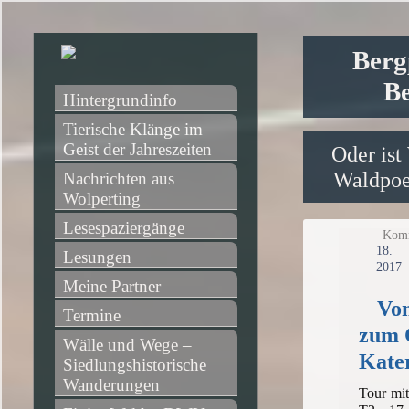
Berg
Be
Hintergrundinfo
Tierische Klänge im 
Geist der Jahreszeiten
Oder ist
Waldpoet
Nachrichten aus 
Wolperting
Lesespaziergänge
Komm
1
Lesungen
2017
Meine Partner
Vom
Termine
zum G
Wälle und Wege – 
Kate
Siedlungshistorische 
Wanderungen
Tour m