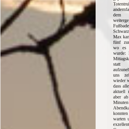
Toten
andernfa
dem 
weiterg
Fußba
Schwarz
Max kam
fünf zu
wo es 
wurde: 
Mittagsk
statt 
aufzune
uns ze
wieder 
dass all
aktuell 
aber ab
Minuten
Abendk
konnten
warten 
exzell