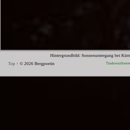
Hintergrundbild: Sonnenuntergang bei Kür
Tradesouthwes
Top ↑
© 2026 Bergpoetin