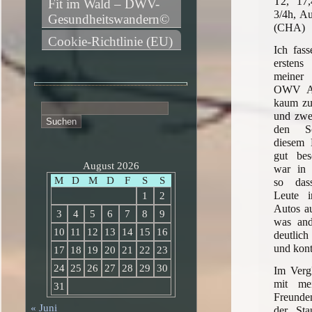
T2, 17
Fit im Wald – DWV-
3/4h, Au
Gesundheitswandern©
(CHA)
Cookie-Richtlinie (EU)
Ich fass
ersten
meiner
OWV Am
kaum zu
Suchen
und zwe
nach:
den Sc
diesem 
gut bes
August 2026
war in 
M
D
M
D
F
S
S
so das
Leute i
1
2
Autos au
3
4
5
6
7
8
9
was and
10
11
12
13
14
15
16
deutlich
und kont
17
18
19
20
21
22
23
24
25
26
27
28
29
30
Im Verg
mit me
31
Freunde
« Juni
der Sta