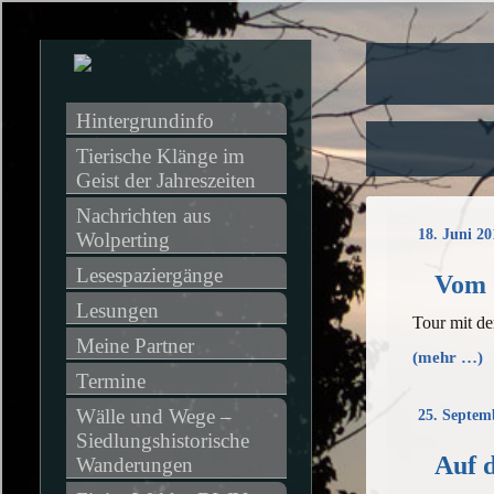
Hintergrundinfo
Tierische Klänge im 
Geist der Jahreszeiten
Nachrichten aus 
18. Juni 20
Wolperting
Lesespaziergänge
Vom S
Lesungen
Tour mit d
Meine Partner
(mehr …)
Termine
Wälle und Wege – 
25. Septem
Siedlungshistorische 
Auf d
Wanderungen