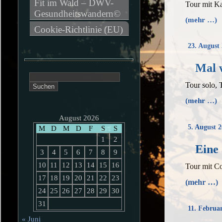
Fit im Wald – DWV-
Tour mit K
Gesundheitswandern©
(mehr …)
Cookie-Richtlinie (EU)
23. August
Mal 
Suchen
Tour solo, 
nach:
(mehr …)
August 2026
5. August 
M
D
M
D
F
S
S
1
2
Eine
3
4
5
6
7
8
9
10
11
12
13
14
15
16
Tour mit C
17
18
19
20
21
22
23
(mehr …)
24
25
26
27
28
29
30
31
11. Februa
« Juni