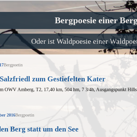
Bergpoesie einer Ber
Oder ist Waldpoesie einer Waldpoet
17
Bergpoetin
alzfriedl zum Gestiefelten Kater
em OWV Amberg, T2, 17,40 km, 504 hm, 7 3/4h, Ausgangspunkt Hills
ber 2016
Bergpoetin
en Berg statt um den See