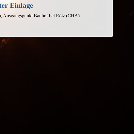
Schwarzwihrberg
er Einlage
mit
gewagter
Einlage
/4h, Ausgangspunkt Bauhof bei Rötz (CHA)