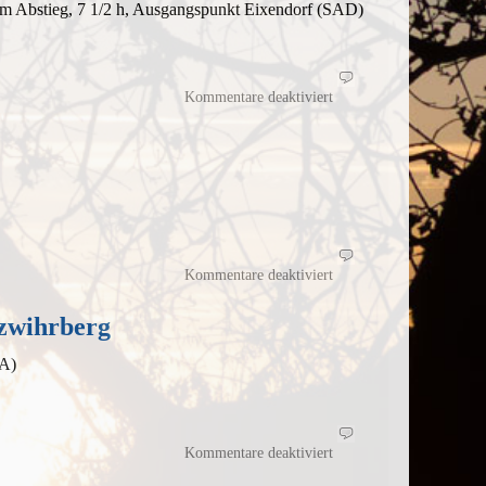
m Abstieg, 7 1/2 h, Ausgangspunkt Eixendorf (SAD)
für
Mal
Kommentare deaktiviert
wieder
auf
dem
Schwarzwihrberg
für
Eine
Kommentare deaktiviert
angekündigte
Wiederholungstour
–
Schwarzwihrberg
zwihrberg
HA)
für
AKW-
Kommentare deaktiviert
Tour
auf
den