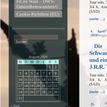
Fit im Wald – DWV-
Tour solo,
Gesundheitswandern©
3/4 h, Aus
(SAD)
Cookie-Richtlinie (EU)
(mehr …)
K
4. April
2018
Bergpo
Suchen
nach:
Die
Schwar
August 2026
und ei
M
D
M
D
F
S
S
J.R.R. 
1
2
3
4
5
6
7
8
9
Tour solo,
3/4 h, Au
10
11
12
13
14
15
16
(SAD)
17
18
19
20
21
22
23
(mehr …)
24
25
26
27
28
29
30
31
K
31.
« Juni