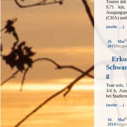
Touren mit
9,71 km,
Ausgangsp
(CHA) und 
(mehr …)
K
26. Mai
2015
Bergpo
Erku
Schwar
g
Tour solo,
3/4 h, Aus
bei Stadle
(mehr …)
K
10. Mai
2014
Bergpo