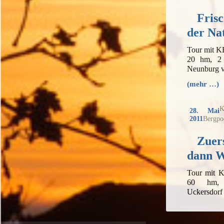
Fris
der Na
Tour mit K
20 hm, 2 
Neunburg 
(mehr …)
K
28. Mai
2011
Bergpo
Zuers
dann 
Tour mit 
60 hm, 
Uckersdor