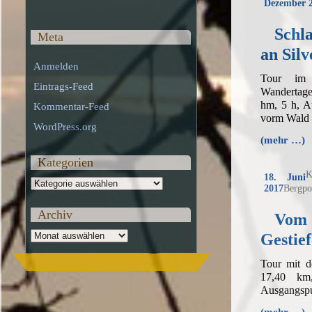
Dezember 
Schl
Meta
an Silv
Anmelden
Tour im
Eintrags-Feed
Wandertag
hm, 5 h, A
Kommentar-Feed
vorm Wald
WordPress.org
(mehr …)
Kategorien
K
18. Juni
Kategorien
2017
Bergpo
Archiv
Vom 
Archiv
Gestief
Tour mit 
17,40 km
Ausgangspu