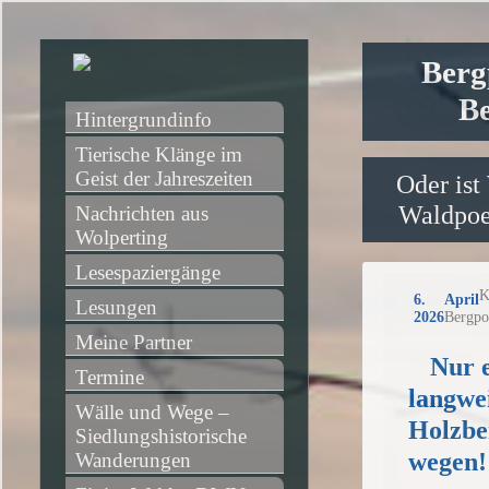
Berg
Be
Hintergrundinfo
Tierische Klänge im 
Geist der Jahreszeiten
Oder ist
Waldpoet
Nachrichten aus 
Wolperting
Lesespaziergänge
K
6. April
Lesungen
2026
Bergpo
Meine Partner
Nur 
Termine
langwei
Wälle und Wege – 
Holzbe
Siedlungshistorische 
wegen!
Wanderungen