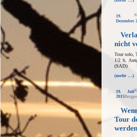
(mehr …)
K
19.
Dezember 
Verla
nicht v
Tour solo,
1/2 h, Aus
(SAD)
(mehr …)
K
19. Juli
2015
Bergpo
Wenn
Tour d
werde