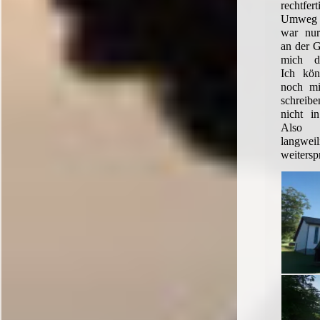
rechtfe
Umweg 
war nur 
an der G
mich d
Ich kö
noch mi
schreib
nicht i
Also 
langweil
weitersp