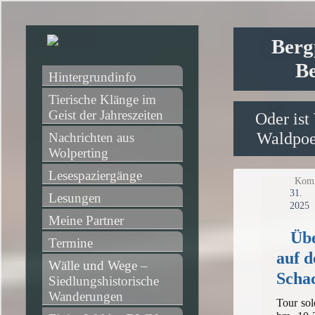
Berg
Be
Hintergrundinfo
Tierische Klänge im 
Geist der Jahreszeiten
Oder ist
Waldpoet
Nachrichten aus 
Wolperting
Lesespaziergänge
Komm
31
Lesungen
2025
Meine Partner
Üb
Termine
auf d
Wälle und Wege – 
Scha
Siedlungshistorische 
Wanderungen
Tour sol