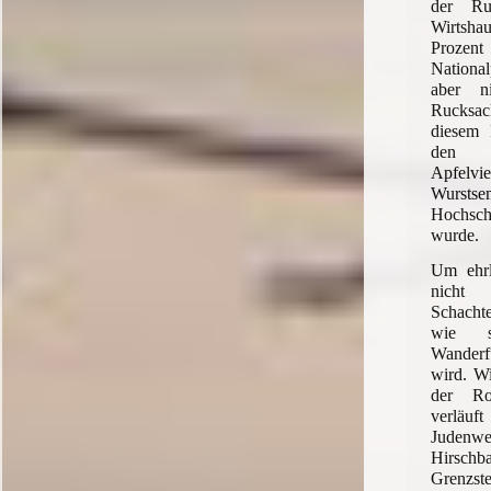
der Ru
Wirtsha
Prozent
Nationa
aber n
Rucksa
diesem 
den o
Apfel
Wurst
Hochsc
wurde.
Um ehrl
nicht
Schach
wie s
Wanderf
wird. W
der Rou
verläuf
Jud
Hirsch
Grenzs