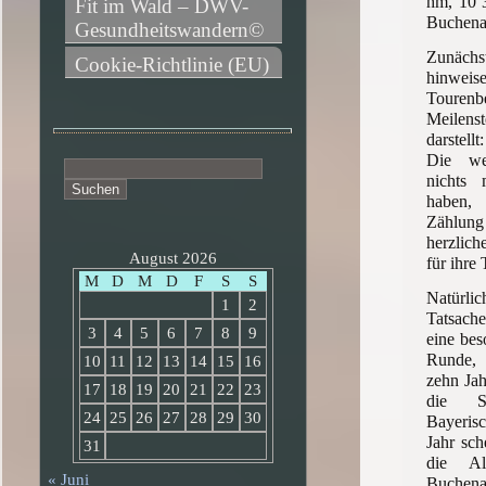
hm, 10 
Fit im Wald – DWV-
Buchen
Gesundheitswandern©
Zunächs
Cookie-Richtlinie (EU)
hinwei
Toure
Meilenst
darstell
Die we
Suchen
nichts
nach:
haben, 
Zählung
herzlich
August 2026
für ihre 
M
D
M
D
F
S
S
Natürl
1
2
Tatsache
3
4
5
6
7
8
9
eine bes
Runde, 
10
11
12
13
14
15
16
zehn Jah
17
18
19
20
21
22
23
die Sc
24
25
26
27
28
29
30
Bayeris
Jahr sch
31
die Al
« Juni
Buch