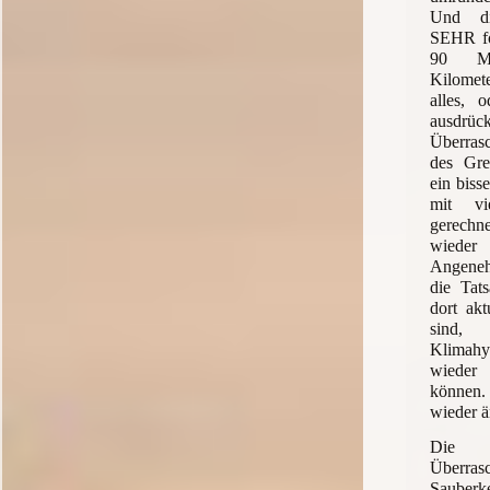
Und di
SEHR fo
90 Mi
Kilome
alles, 
ausdr
Überras
des Gre
ein bisse
mit vi
gerechn
wieder
Angene
die Tats
dort akt
sind
Klimah
wieder 
können
wieder ä
Die 
Überr
Sauber