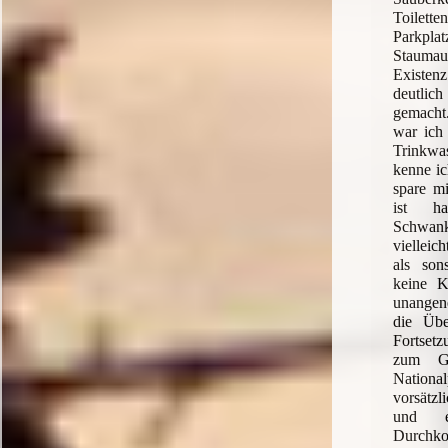
Toilette
Parkpl
Stauma
Existe
deutl
gemacht.
war ich 
Trinkwa
kenne ic
spare mi
ist ha
Schwan
vielleic
als son
keine Kl
unangen
die Übe
Fortset
zum Gr
Nationa
vorsätz
und e
Durchk