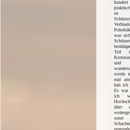
hunder
praktisc
ist 
Schüt
Verbin
Polední
was sic
Schützen
bestätig
Teil 
Kernzo
und 
wunder
werde i
mal ans
hab ich
Es war 
ich w
Hochsch
über d
weiter
sonst
Schachte
umrunde