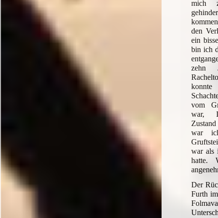
mich z
gehinder
kommen,
den Verl
ein biss
bin ich 
entgang
zehn J
Rachelt
konnte
Schachte
vom Gr
war, I
Zustand 
war ic
Gruftst
war als 
hatte. 
angeneh
Der Rüc
Furth i
Folm
Unters