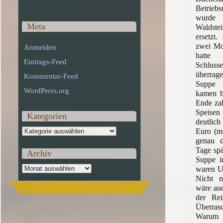
Betrie
wurde 
Meta
Waldste
ersetzt
zwei Mo
Anmelden
hatte 
Eintrags-Feed
Schlu
überrag
Kommentar-Feed
Suppe 
WordPress.org
kamen b
Ende zah
Speisen
Kategorien
deutlich
Kategorien
Euro (mi
genau d
Tage spä
Archiv
Suppe i
Archiv
waren U
Nicht n
wäre auc
der Rei
Überra
Warum S