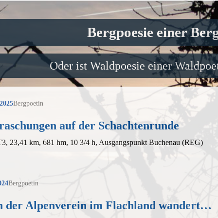
Bergpoesie einer Ber
Oder ist Waldpoesie einer Waldpoet
 2025
Bergpoetin
raschungen auf der Schachtenrunde
 T3, 23,41 km, 681 hm, 10 3/4 h, Ausgangspunkt Buchenau (REG)
024
Bergpoetin
 der Alpenverein im Flachland wandert…