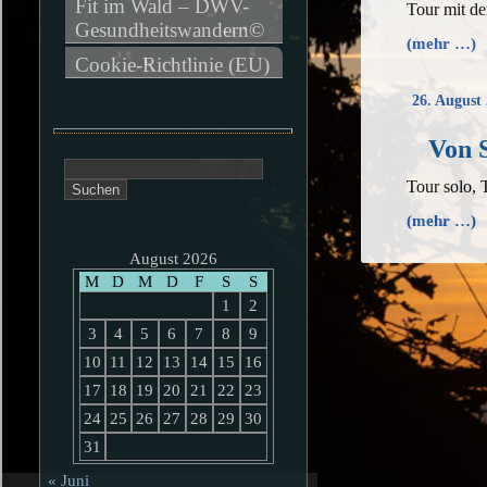
Fit im Wald – DWV-
Tour mit d
Gesundheitswandern©
(mehr …)
Cookie-Richtlinie (EU)
26. August
Von 
Suchen
Tour solo,
nach:
(mehr …)
August 2026
M
D
M
D
F
S
S
1
2
3
4
5
6
7
8
9
10
11
12
13
14
15
16
17
18
19
20
21
22
23
24
25
26
27
28
29
30
31
« Juni