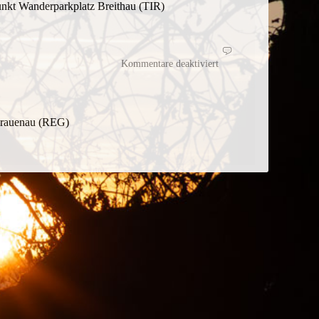
nkt Wanderparkplatz Breithau (TIR)
für
Von
Kommentare deaktiviert
Schachten,
Racheln
und
Grenzsteigen
 Frauenau (REG)