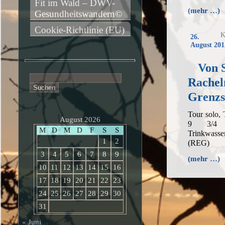
Fit im Wald – DWV-
(mehr …)
Gesundheitswandern©
Cookie-Richtlinie (EU)
K
26.
August 201
Von 
Suchen
Rachel
nach:
Grenzs
Tour solo,
August 2026
9 3/4 h
M
D
M
D
F
S
S
Trinkwass
1
2
(REG)
3
4
5
6
7
8
9
(mehr …)
10
11
12
13
14
15
16
17
18
19
20
21
22
23
24
25
26
27
28
29
30
31
« Juni