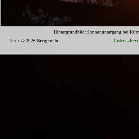
Hintergrundbild: Sonnenuntergang bei Kür
Tradesouthwes
Top ↑
© 2026 Bergpoetin