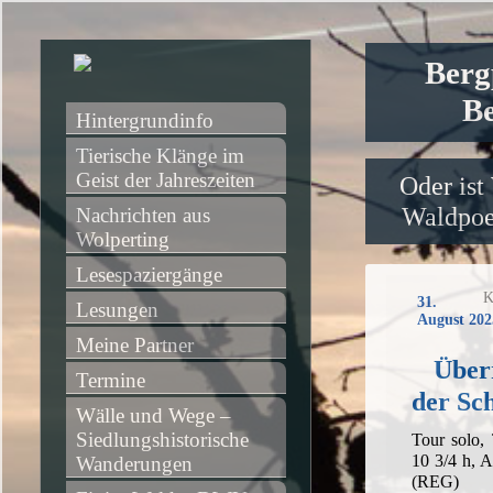
Berg
Be
Hintergrundinfo
Tierische Klänge im 
Geist der Jahreszeiten
Oder ist
Waldpoet
Nachrichten aus 
Wolperting
Lesespaziergänge
K
31.
Lesungen
August 202
Meine Partner
Über
Termine
der Sc
Wälle und Wege – 
Siedlungshistorische 
Tour solo,
10 3/4 h, 
Wanderungen
(REG)