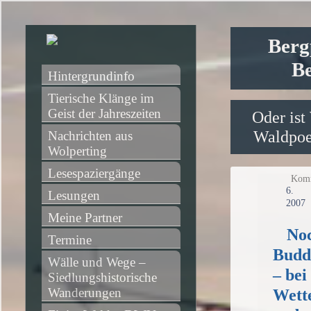
Berg
Be
Hintergrundinfo
Tierische Klänge im 
Geist der Jahreszeiten
Oder ist
Waldpoet
Nachrichten aus 
Wolperting
Lesespaziergänge
Komm
6.
Lesungen
2007
Meine Partner
No
Termine
Budd
Wälle und Wege – 
– bei
Siedlungshistorische 
Wanderungen
Wett