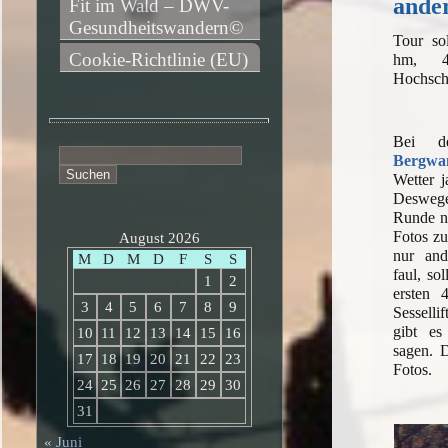
ande
Fit im Wald – DWV-
Gesundheitswandern©
Tour so
Cookie-Richtlinie (EU)
hm, 4h
Hochsc
Bei 
Suchen
Bergwa
nach:
Wetter j
Desweg
Runde n
Fotos z
August 2026
nur an
M
D
M
D
F
S
S
faul, so
1
2
ersten 
3
4
5
6
7
8
9
Sesselli
gibt es
10
11
12
13
14
15
16
sagen. D
17
18
19
20
21
22
23
Fotos.
24
25
26
27
28
29
30
31
« Juni