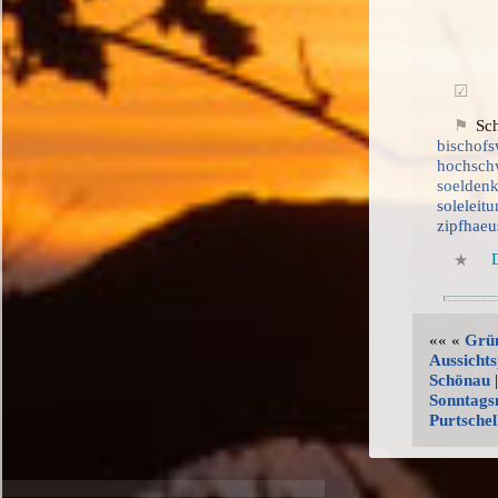
Sch
bischofs
hochsch
soeldenk
soleleit
zipfhaeu
«« «
Grün
Aussichts
Schönau
|
Sonntags
Purtschel