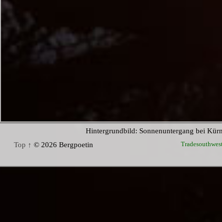
Hintergrundbild: Sonnenuntergang bei Kür
Tradesouthwes
Top ↑
© 2026 Bergpoetin