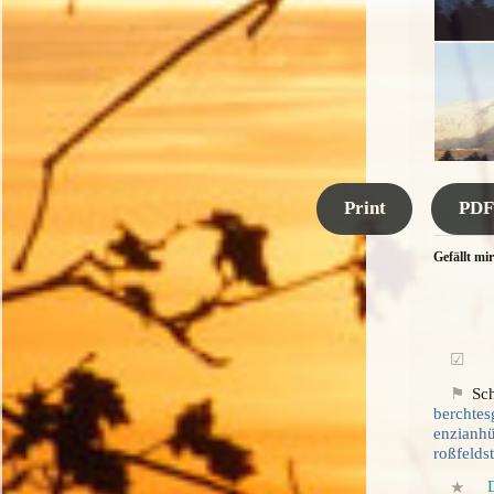
Print
PDF
Gefällt mir
Sch
berchte
enzianhü
roßfelds