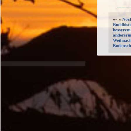
«« «
Noch
Buddhiste
besserem
andersr
Weihnach
Bodensch