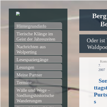
Berg
Be
Hintergrundinfo
Tierische Klänge im 
Geist der Jahreszeiten
Oder ist
Waldpoet
Nachrichten aus 
Wolperting
Lesespaziergänge
Komm
7.
Lesungen
2007
Meine Partner
So
Termine
ttags
Wälle und Wege – 
Purt
Siedlungshistorische 
Wanderungen
s