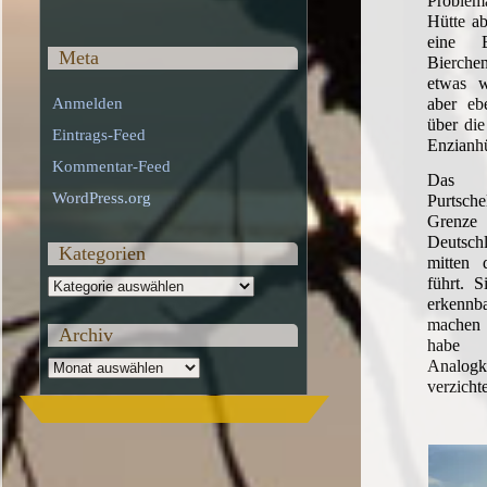
Problema
Hütte ab
eine B
Meta
Bierch
etwas w
aber eb
Anmelden
über die
Eintrags-Feed
Enzianhü
Kommentar-Feed
Das 
WordPress.org
Purtsche
Gren
Deutsch
Kategorien
mitten 
führt. S
Kategorien
erkennb
machen
Archiv
habe
Analo
Archiv
verzichte