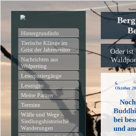
Berg
Be
Hintergrundinfo
Tierische Klänge im 
Geist der Jahreszeiten
Oder ist
Waldpoet
Nachrichten aus 
Wolperting
Lesespaziergänge
K
6.
Lesungen
Oktober 20
Meine Partner
Noch
Termine
Buddhi
Wälle und Wege – 
bei be
Siedlungshistorische 
und an
Wanderungen