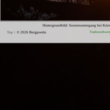
Hintergrundbild: Sonnenuntergang bei Kür
Tradesouthwes
Top ↑
© 2026 Bergpoetin