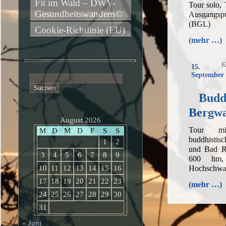
Fit im Wald – DWV-
Tour solo,
Gesundheitswandern©
Ausgangsp
(BGL)
Cookie-Richtlinie (EU)
(mehr …)
K
15.
September 
Suchen
nach:
Budd
Bergw
August 2026
Tour mi
M
D
M
D
F
S
S
buddhistis
1
2
und Bad Re
3
4
5
6
7
8
9
600 hm, 
Hochschwa
10
11
12
13
14
15
16
17
18
19
20
21
22
23
(mehr …)
24
25
26
27
28
29
30
31
« Juni