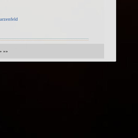
arzenfeld
» »»