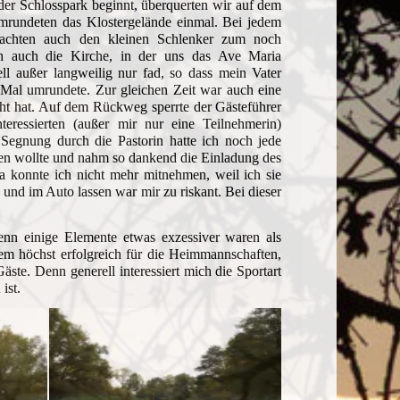
der Schlosspark beginnt, überquerten wir auf dem
mrundeten das Klostergelände einmal. Bei jedem
machten auch den kleinen Schlenker zum noch
ich auch die Kirche, in der uns das Ave Maria
ll außer langweilig nur fad, so dass mein Vater
Mal umrundete. Zur gleichen Zeit war auch eine
ht hat. Auf dem Rückweg sperrte der Gästeführer
ressierten (außer mir nur eine Teilnehmerin)
Segnung durch die Pastorin hatte ich noch jede
uen wollte und nahm so dankend die Einladung des
 konnte ich nicht mehr mitnehmen, weil ich sie
 und im Auto lassen war mir zu riskant. Bei dieser
n einige Elemente etwas exzessiver waren als
em höchst erfolgreich für die Heimmannschaften,
te. Denn generell interessiert mich die Sportart
ist.