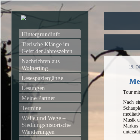
Hintergrundinfo
Tierische Klänge im 
Geist der Jahreszeiten
Nachrichten aus 
Wolperting
19. O
Lesespaziergänge
Med
Lesungen
Tour mi
Meine Partner
Nach ei
Termine
Schaupla
meditati
Wälle und Wege – 
Musik un
Siedlungshistorische 
Markus 
Wanderungen
unterstü