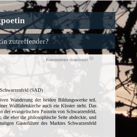
gpoetin
in zutreffender?
für
Kommentare deaktiviert
Meditativ
rund
um
und
auf
den
Miesberg
 Schwarzenfeld (SAD)
iven Wanderung der beiden Bildungswerke teil.
er Wallfahrtskirche auch ein Kloster steht. Das
on der evangelischen Pastorin von Schwarzenfeld,
 die eher die philosophische Seite abdeckte, und
aligen Gästeführer des Marktes Schwarzenfeld