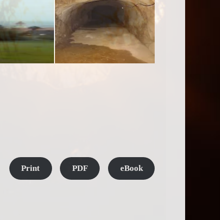
Print
PDF
eBook