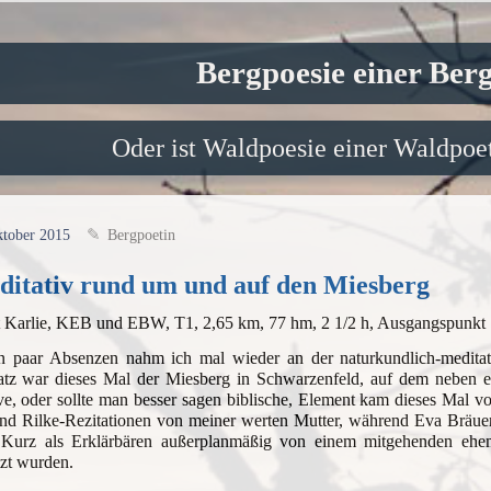
Bergpoesie einer Ber
Oder ist Waldpoesie einer Waldpoet
ktober 2015
Bergpoetin
itativ rund um und auf den Miesberg
t Karlie, KEB und EBW, T1, 2,65 km, 77 hm, 2 1/2 h, Ausgangspunkt
n paar Absenzen nahm ich mal wieder an der naturkundlich-meditat
tz war dieses Mal der Miesberg in Schwarzenfeld, auf dem neben ein
ve, oder sollte man besser sagen biblische, Element kam dieses Mal v
d Rilke-Rezitationen von meiner werten Mutter, während Eva Bräuer,
Kurz als Erklärbären außerplanmäßig von einem mitgehenden ehem
tzt wurden.