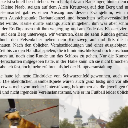
cke ist schnell beschrieben. Vom Parkplatz am Badeanger, hinter dem 
e Kleine Naab, steigen auf dem Alten Kreuzweg auf den Berg und u
istenmarterl gab es einen Auszug aus dessen Evangelium, wir 
aren Aussichtspunkt Barbarakanzel und besuchten selbstverständl
tet wurde. Karlie durfte anfangs auch mitgehen, ihm war aber schne
 der Erklärpausen mit ihm weiterging und am Ende das Kloster vier 
n auf dem Berg unterwegs, wir vermuten, dass sie zehn Runden gemac
hnell den Felsenkeller neben dem Kreuzweg auf und ließ die Inte
chauen. Nach den üblichen Verabschiedungen und einer ausgiebigen 
it bis zu den Handballspielen, die ich mir anschließend noch anscha
hrers an, noch eine Runde um das Schloss zu gehen. Nur die Kamera
errschaften mitgegeben hatte, in der Halle kann ich sie nicht brauchen
be ich fast noch mehr erfahren als bei der Hauptveranstaltung.
 hatte ich nette Eindrücke von Schwarzenfeld gewonnen, auch wen
 Die abendlichen Handballspiele waren auch ganz lustig und vor all
 etwas mehr von meiner Unterstützung bekommen als die jeweiligen Gäs
 und nicht irgendein Vereinsfanatismus, wie er im Fußball leider üblich 