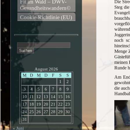
Fit im Wald – DWV-
Die Stre
Steg di
Gesundheitswandern©
Evangel
Cookie-Richtlinie (EU)
brauchb
vorgeflö
während
Joggeri
noch sc
Suchen
hineins
nach:
Menge Ze
Gästefü
meinen H
Runde ha
August 2026
M
D
M
D
F
S
S
Am Ende
1
2
gewohnt.
die auch
3
4
5
6
7
8
9
Handball
10
11
12
13
14
15
16
17
18
19
20
21
22
23
24
25
26
27
28
29
30
31
« Juni