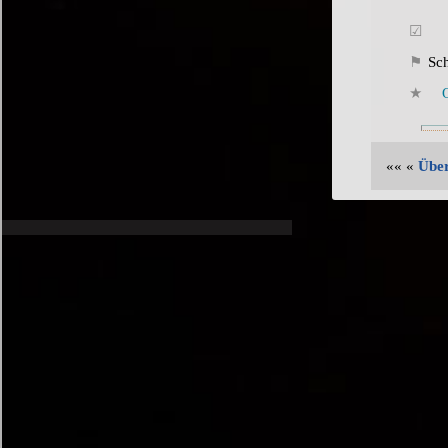
Sc
«« «
Über