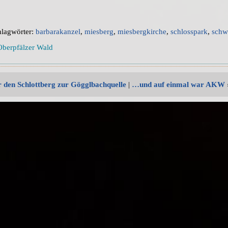
hlagwörter:
barbarakanzel
,
miesberg
,
miesbergkirche
,
schlosspark
,
schw
Oberpfälzer Wald
 den Schlottberg zur Gögglbachquelle
|
…und auf einmal war AKW