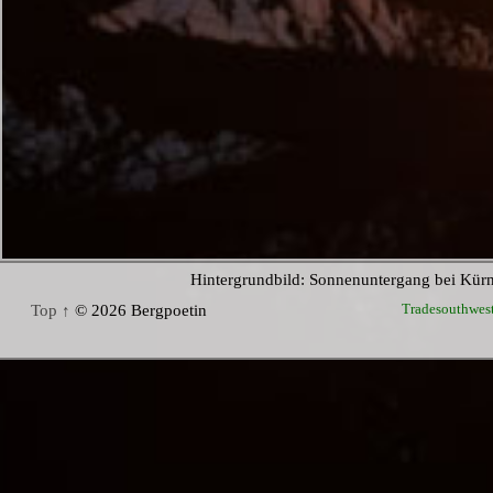
Hintergrundbild: Sonnenuntergang bei Kür
Tradesouthwes
Top ↑
© 2026 Bergpoetin