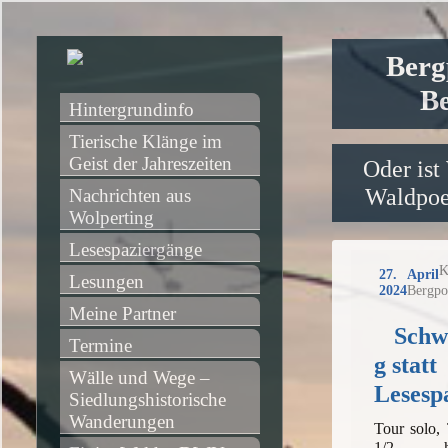
Berg
Be
Hintergrundinfo
Tierische Klänge im 
Geist der Jahreszeiten
Oder ist
Waldpoet
Nachrichten aus 
Wolperting
Lesespaziergänge
K
27. April
Lesungen
2024
Bergpo
Meine Partner
Schw
Termine
g statt
Wälle und Wege – 
Lesesp
Siedlungshistorische 
Wanderungen
Tour solo,
1/2 h,