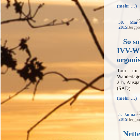
(mehr …)
K
30. Mai
2015
Bergpo
So so
IVV-Wa
organi
Tour im
Wandertage
2 h, Ausga
(SAD)
(mehr …)
K
5. Januar
2015
Bergpo
Nett