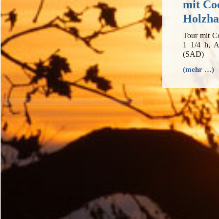
mit Co
Holzha
Tour mit C
1 1/4 h, A
(SAD)
(mehr …)