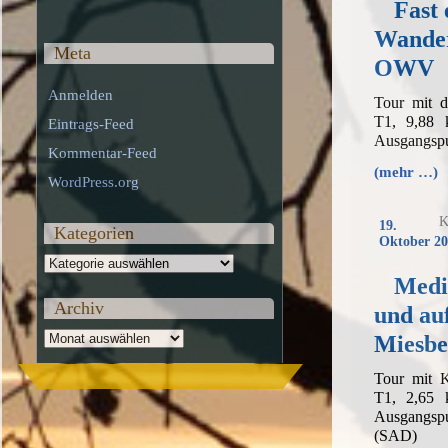
Fast 
Wande
Meta
OWV
Anmelden
Tour mit 
T1, 9,88 
Eintrags-Feed
Ausgangspu
Kommentar-Feed
(mehr …)
WordPress.org
K
19.
Kategorien
Oktober 20
Kategorien
Medi
Archiv
und au
Archiv
Miesbe
Tour mit 
T1, 2,65 
Ausgangs
(SAD)