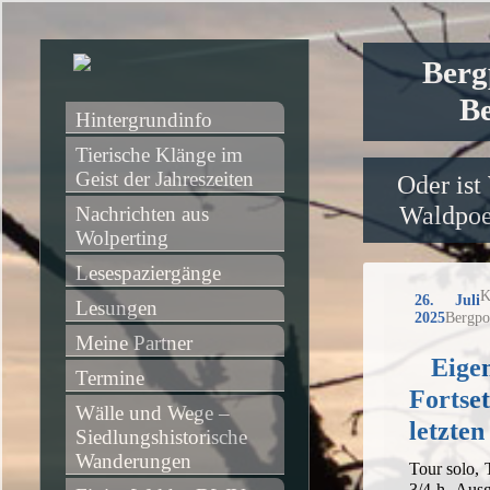
Berg
Be
Hintergrundinfo
Tierische Klänge im 
Geist der Jahreszeiten
Oder ist
Waldpoet
Nachrichten aus 
Wolperting
Lesespaziergänge
K
26. Juli
Lesungen
2025
Bergpo
Meine Partner
Eigen
Termine
Fortse
Wälle und Wege – 
letzten
Siedlungshistorische 
Wanderungen
Tour solo,
3/4 h, Aus