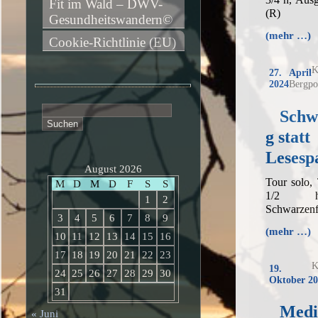
Fit im Wald – DWV-
(R)
Gesundheitswandern©
(mehr …)
Cookie-Richtlinie (EU)
K
27. April
2024
Bergpo
Suchen
Schw
nach:
g statt
Lesesp
August 2026
Tour solo,
M
D
M
D
F
S
S
1/2 h,
1
2
Schwarzenf
3
4
5
6
7
8
9
(mehr …)
10
11
12
13
14
15
16
17
18
19
20
21
22
23
K
19.
24
25
26
27
28
29
30
Oktober 20
31
Medi
« Juni