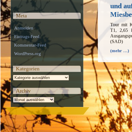
und au
Miesbe
Meta
Tour mit 
Anmelden
T1, 2,65 
Ausgangs
Eintrags-Feed
(SAD)
Kommentar-Feed
(mehr …)
WordPress.org
Kategorien
Kategorien
Archiv
Archiv