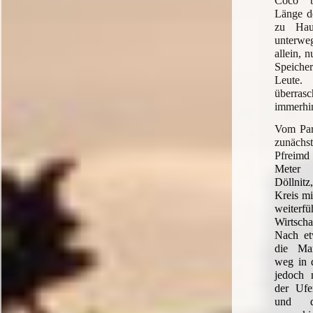
Coco b
Länge de
zu Hau
unterwe
allein, 
Speich
Leut
überras
immerhin
Vom Park
zunächst
Pfreimd
Meter 
Döllnit
Kreis mi
weiterf
Wirtsch
Nach et
die Ma
weg in 
jedoch
der Ufe
und d