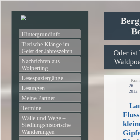
Berg
Be
Hintergrundinfo
Tierische Klänge im 
Geist der Jahreszeiten
Oder ist
Waldpoet
Nachrichten aus 
Wolperting
Lesespaziergänge
Komm
26
Lesungen
2012
Meine Partner
Lan
Termine
Flus
Wälle und Wege – 
klei
Siedlungshistorische 
Wanderungen
Gipfe