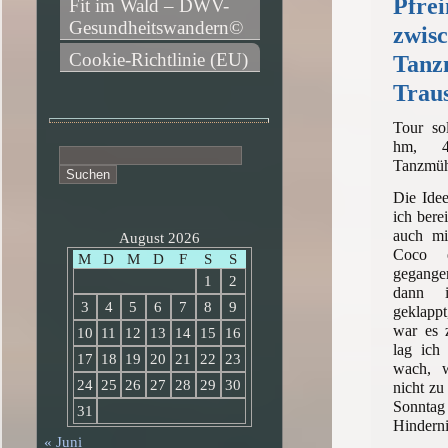
Pfre
Fit im Wald – DWV-
Gesundheitswandern©
zwis
Cookie-Richtlinie (EU)
Tanz
Traus
Tour so
hm, 4h
Suchen
Tanzmü
nach:
Die Idee
ich berei
auch mi
August 2026
Coco e
M
D
M
D
F
S
S
gegangen
1
2
dann i
3
4
5
6
7
8
9
geklapp
war es 
10
11
12
13
14
15
16
lag ich
17
18
19
20
21
22
23
wach, 
24
25
26
27
28
29
30
nicht zu
Sonntag
31
Hindernis
« Juni