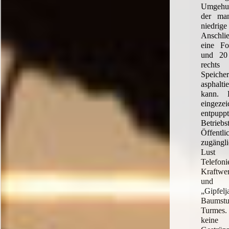
Umgehun
der ma
niedrig
Anschli
eine Fo
und 20
rech
Speich
asphalt
kann. 
eingezei
entp
Betrie
Öffentl
zugängl
Lust 
Telefo
Kraftwer
und 
„Gipfe
Baumstu
Turmes.
keine 