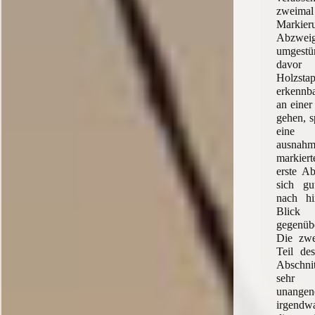
zweimal
Mar
Abzweig
umgest
davor
Holzs
erkennba
an einer
gehen, s
eine 
ausnah
markier
erste A
sich g
nach hi
Bli
gegenüb
Die zwei
Teil des
Abschnit
sehr 
unangen
irgend