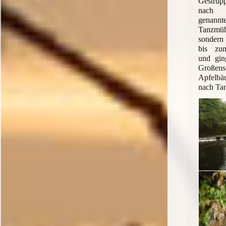
Gestrüp
nach 
genann
Tanzmüh
sondern
bis zum
und gin
Großens
Apfelbä
nach Ta