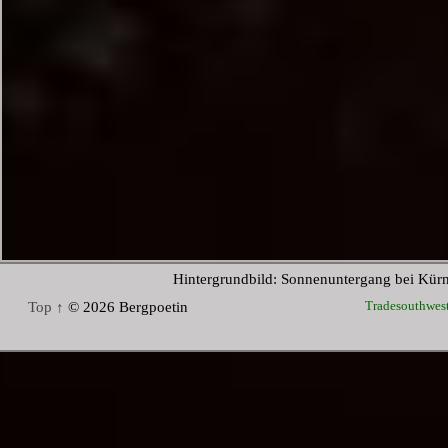
Hintergrundbild: Sonnenuntergang bei Kür
Tradesouthwes
Top ↑
© 2026 Bergpoetin