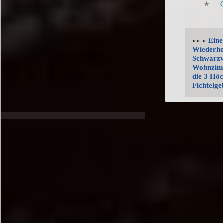
«« «
Eine
Wiederho
Schwarzw
Wohnzimm
die 3 Höc
Fichtelge