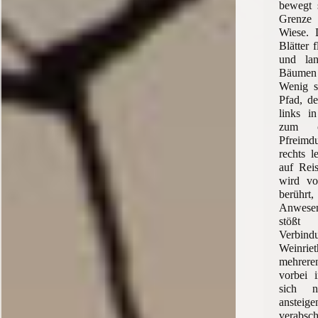
bewegt 
Grenze
Wiese. 
Blätter 
und la
Bäumen
Wenig sp
Pfad, de
links i
zum or
Pfreim
rechts l
auf Rei
wird vo
berührt,
Anwesen
stöß
Verbin
Weinriet
mehre
vorbei 
sich n
ansteig
verabsch