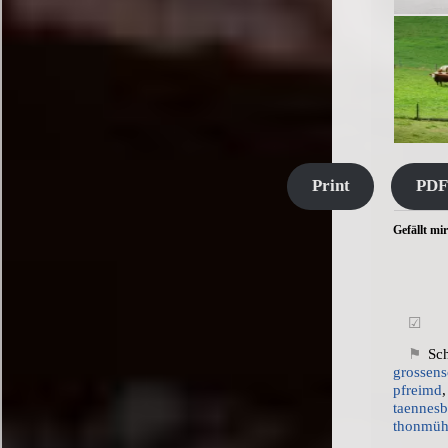
Print
PDF
Gefällt mir
Sc
grossen
pfreimd
taennes
thonmüh