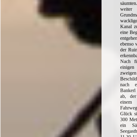
säumte
weiter
Grundma
wacklig
Kanal zu
eine Beg
entgehen
ebenso 
der Rui
erkennba
Nach f
einige
zweigen
Beschild
nach e
Bankerl
ab, de
einem
Fahrweg
Glück si
300 Mete
ein S
Seegasth
11.30 U