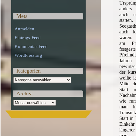
Ursprün
anders
auch n
Meta
starte
Seegas
Anmelden
auch le
waren. 
Eintrags-Feed
am Fre
Kommentar-Feed
festge
Pfreimdt
WordPress.org
Jahr
bewirtsc
Kategorien
der kur
wollte i
Kategorien
Mitte d
Start 
Archiv
Nachahme
wie ru
Archiv
man in
Trausnit
Start in
Einkehr
längerer
mag.