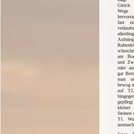
Gleich
Wege 
hervorra
fast u
verlauf
allerdin
Aufsti
Rabenl
wünsche
am Bod
und Zwe
oder an
gar Bren
man si
bewog m
auf T2
hingeg
gepfleg
kleiner
Steinen 
T1. Wa
ausmac