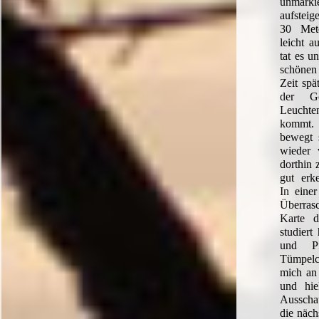
unmarki
aufsteig
30 Met
leicht a
tat es u
schönen 
Zeit spä
der Go
Leuchte
kommt. 
bewegt 
wieder
dorthin 
gut erk
In einer
Überras
Karte d
studiert
und Pf
Tümpelc
mich an 
und hie
Ausscha
die näch