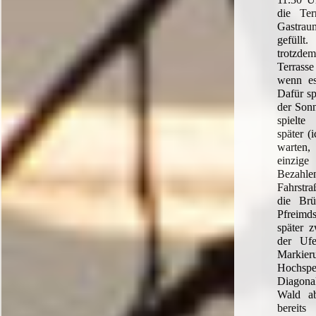
die Ter
Gastrau
gefüllt
trotzd
Terras
wenn es
Dafür sp
der Son
spielte
später (
warten,
einzig
Bezahlen
Fahrstra
die Brü
Pfreimd
später 
der Ufe
Mark
Hochsp
Diagonal
Wald a
bereit