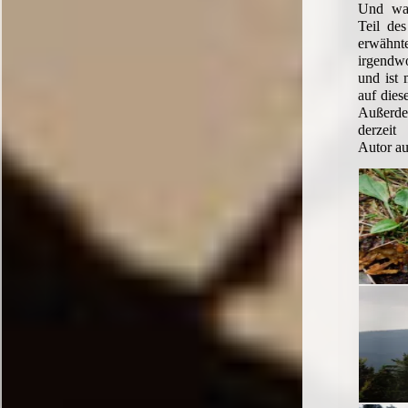
Und was
Teil des
erwäh
irgendw
und ist 
auf dies
Außerd
derzeit
Autor au