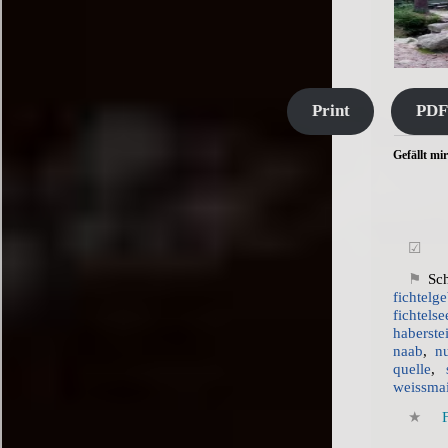
Print
PDF
Gefällt mir
Sc
fichtelg
fichtelse
haberste
naab
,
n
quelle
,
weissma