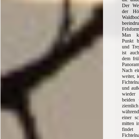
Der Wei
der Hö
Waldb
beeindr
Felsfor
Man ka
Punkt b
und Tre
ist auc
dem frü
Panora
Nach ei
weiter, 
Fichtel
und auß
wieder
beiden 
ziemlic
währen
einer s
mitten 
finde
Fichte