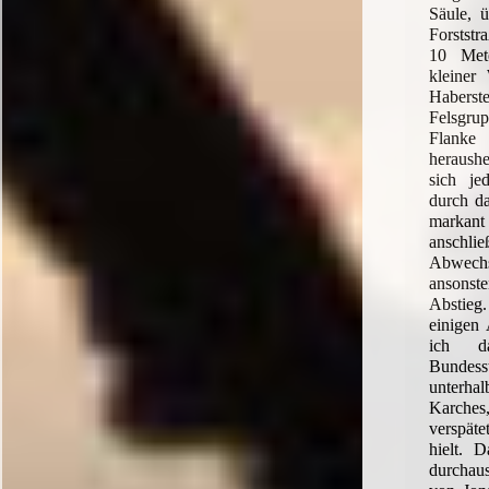
Säule, 
Forststr
10 Met
kleiner
Haber
Felsgrup
Flanke
heraushe
sich j
durch da
markan
ansc
Abwech
ansonst
Abstie
einigen 
ich d
Bundes
unterhal
Karches
verspät
hielt. D
durchaus