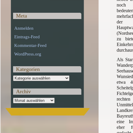
noch
bedeute
Meta
mehrfa
der 
Hauptwa
Anmelden
(Nordse
Eintrags-Feed
zu bie
Einkehr
Kommentar-Feed
durchau
WordPress.org
Als Star
Wande
Kategorien
Seehau
Wunsie
Kategorien
etwa 4
Sche
Archiv
Fichtelg
recht
Archiv
Unmitte
Landk
Bayreut
eine Im
eher f
gedacht 