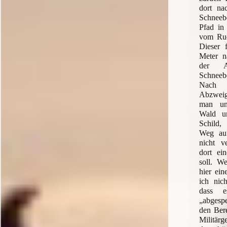
dort na
Schneeb
Pfad in 
vom Rudo
Dieser 
Meter na
der A
Schneeb
Nach 
Abzweig
man un
Wald u
Schild,
Weg auf
nicht v
dort ei
soll. W
hier ein
ich nich
dass 
„abgesp
den Bere
Militär