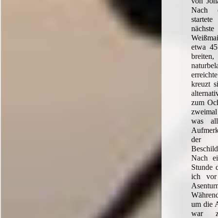
von Jona
Nach 
starte
näch
Weißmain
etwa 45
breite
naturb
erreic
kreuzt s
alternat
zum Ochs
zweimal
was al
Aufmer
der M
Beschi
Nach ei
Stunde 
ich vor
Asenturm
Während 
um die A
war zu