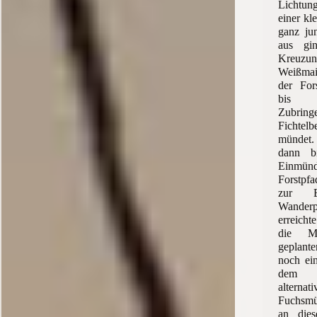
Lichtu
einer kl
ganz ju
aus gi
Kreuzu
Weißmai
der For
bis 
Zubri
Fichtelb
mündet
dann b
Einmünd
Forstpfa
zur B
Wanderpa
erreich
die M
geplant
noch ei
dem S
alterna
Fuchsmü
an die