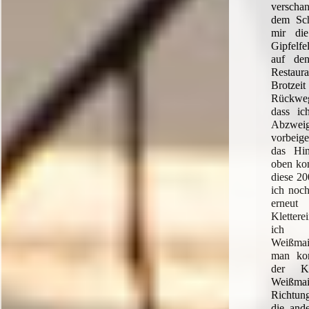
verscha
dem Sch
mir die
Gipfelfe
auf de
Restau
Brotze
Rückweg 
dass ic
Abzwei
vorbeige
das Hin
oben kom
diese 2
ich noch
erneu
Kletter
ich 
Weißmai
man ko
der K
Weißmai
Richtung
die ande