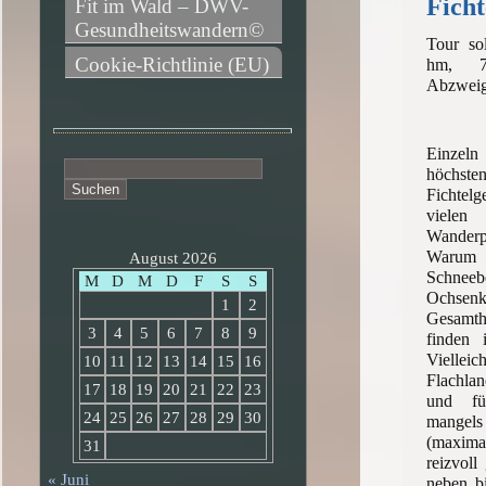
Ficht
Fit im Wald – DWV-
Gesundheitswandern©
Tour so
Cookie-Richtlinie (EU)
hm, 7h
Abzweig
Einzel
Suchen
höchste
nach:
Fichtelg
vielen
Wanderp
Warum
August 2026
Schneeb
M
D
M
D
F
S
S
Ochse
1
2
Gesamt
3
4
5
6
7
8
9
finden 
Vielle
10
11
12
13
14
15
16
Flachla
17
18
19
20
21
22
23
und fü
24
25
26
27
28
29
30
mangel
(maxim
31
reizvoll
« Juni
neben b