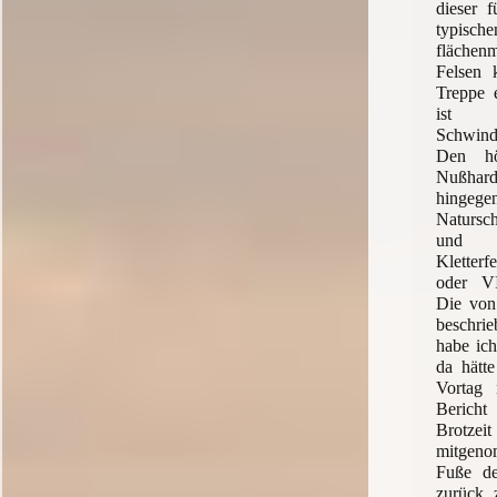
dieser f
typisch
fläche
Felsen 
Treppe e
ist 
Schwinde
Den hö
Nußhard
hin
Natursc
und 
Kletter
oder VI
Die von
beschri
habe ich
da hätt
Vortag 
Bericht
Brotzei
mitgen
Fuße de
zurück