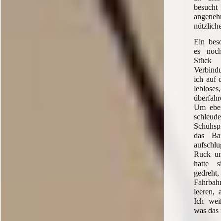
besuch
ange
nützlich
Ein bes
es noc
Stüc
Verbind
ich auf 
leblose
überfah
Um eben
schleud
Schuhsp
das Ba
aufschlu
Ruck un
hatte 
gedreh
Fahrbah
leeren, 
Ich wei
was das 