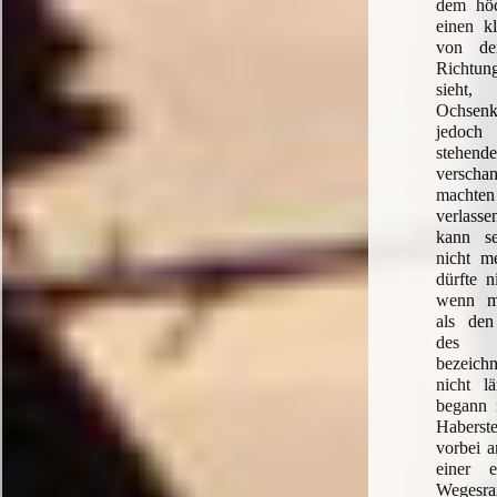
dem höc
einen kl
von d
Richtun
sieht
Ochsenk
jedoch
stehe
verscha
machte
verlas
kann s
nicht m
dürfte n
wenn m
als den
des F
bezeichn
nicht l
begann 
Habers
vorbei a
einer 
Wegesr