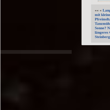
«« «
Lang
mit klein
Pfreimdt
Tanzmühl
Sonne? N
längeres
Steinberg