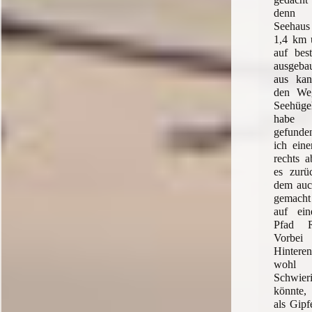
denn 
Seehaus
1,4 km 
auf bes
ausgeba
aus ka
den Weg
Seehüg
habe 
gefunden
ich ein
rechts 
es zurü
dem auc
gemacht
auf ein
Pfad R
Vorbei
Hinter
wohl
Schwier
könnte,
als Gipf