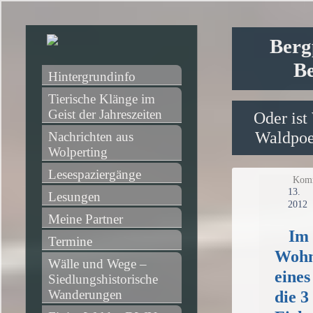
Berg
Be
Hintergrundinfo
Tierische Klänge im 
Geist der Jahreszeiten
Oder ist
Waldpoet
Nachrichten aus 
Wolperting
Lesespaziergänge
Komm
13
Lesungen
2012
Meine Partner
Im
Termine
Woh
Wälle und Wege – 
eines
Siedlungshistorische 
Wanderungen
die 3