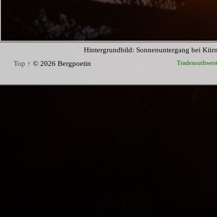
Hintergrundbild: Sonnenuntergang bei Kür
Tradesouthwes
Top ↑
© 2026 Bergpoetin