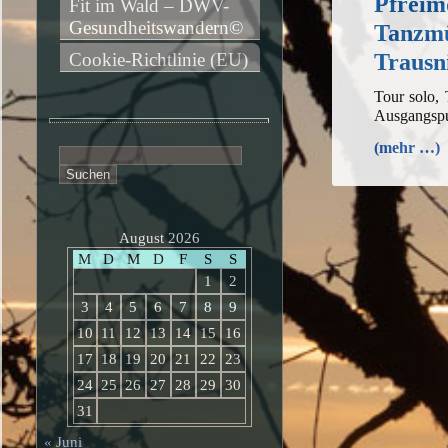
Pfreim
Fit im Wald – DWV-
Gesundheitswandern©
Tanzmü
Trausn
Cookie-Richtlinie (EU)
Tour solo,
Ausgangsp
(mehr …)
Suchen
nach:
August 2026
M
D
M
D
F
S
S
1
2
3
4
5
6
7
8
9
10
11
12
13
14
15
16
17
18
19
20
21
22
23
24
25
26
27
28
29
30
31
« Juni