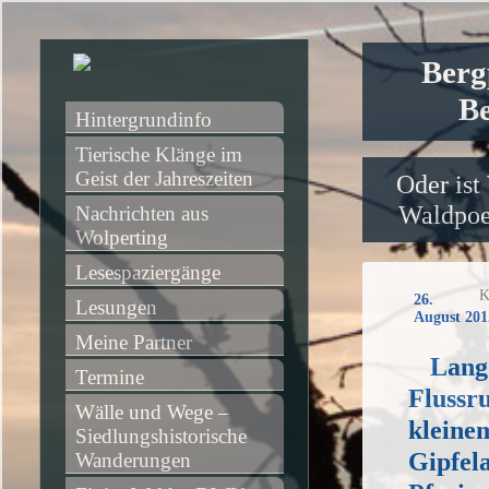
Berg
Be
Hintergrundinfo
Tierische Klänge im 
Geist der Jahreszeiten
Oder ist
Waldpoet
Nachrichten aus 
Wolperting
Lesespaziergänge
K
26.
Lesungen
August 201
Meine Partner
Lang
Termine
Flussr
Wälle und Wege – 
kleine
Siedlungshistorische 
Gipfel
Wanderungen