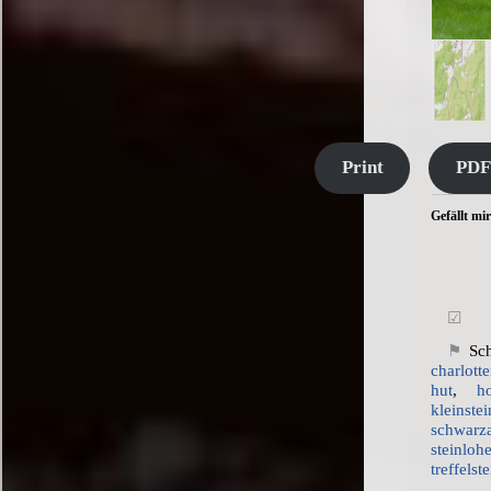
Print
PDF
Gefällt mir
Sch
charlott
hut
,
h
kleinste
schwarz
steinloh
treffelst