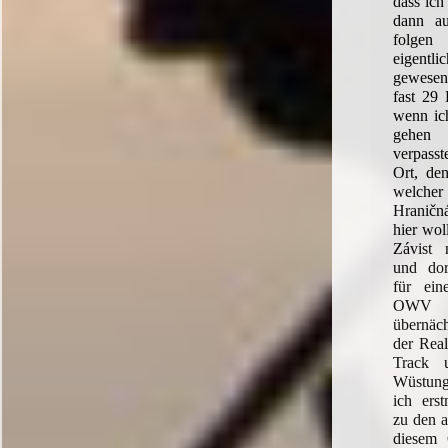
dass ich
dann a
folgen
eigentl
gewese
fast 29 
wenn ic
gehen
verpass
Ort, den
welche
Hraničn
hier wol
Závist
und dor
für ei
OWV i
übernäch
der Real
Track 
Wüstung
ich ers
zu den 
diesem 