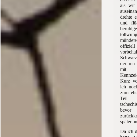
als wir
auseinan
drehte e
und flü
beruhi
tollwüti
mündet
offiz
vorbeh
Schwarz
der mir 
mit 
Kennze
Kurz vo
ich noch
zum ehe
Teil 
tschechi
bevor 
zurückke
später 
Da ich d