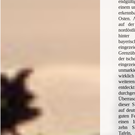
endgült
einem un
erkennb
Osten. 
auf der
nordös
hinter
bayeri
eingezei
Grenzüber
der tsch
eingeze
unmarki
wirklich
weitere
ent
durchge
Überra
dieser S
auf deut
guten Fe
einen I
zehn Si
Tafeln,