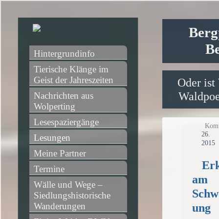
Berg
Be
Hintergrundinfo
Tierische Klänge im 
Geist der Jahreszeiten
Oder ist
Waldpoet
Nachrichten aus 
Wolperting
Lesespaziergänge
Komm
2
Lesungen
2015
Meine Partner
Er
Termine
am
Wälle und Wege – 
Schw
Siedlungshistorische 
Wanderungen
ung