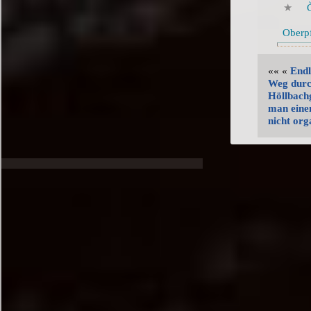
Oberp
«« «
Endl
Weg durc
Höllbach
man eine
nicht org