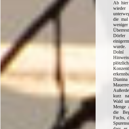
Ab hier
wiede
unterwe
die mal
weniger 
Überres
Dörfe
einige
wurde. 
Dolní
Hinwei
plötz
Konzent
erkenn
Dianina
Mauerre
Außerd
kurz n
Wald un
Menge A
die Be
Fuchs, d
Spurens
dass er