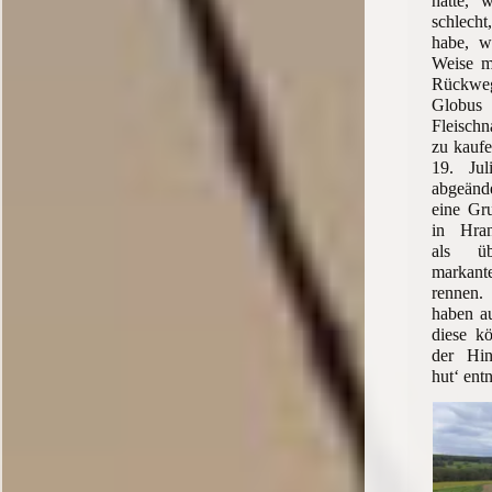
hatte, 
schlecht
habe, w
Weise m
Rückweg
Globu
Fleisch
zu kaufe
19. Ju
abgeände
eine Gru
in Hran
als ü
markan
rennen
haben a
diese k
der Hin
hut‘ en