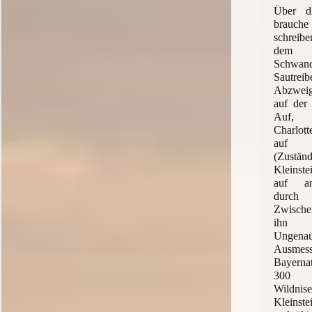
Über di
brauch
schreibe
dem 
Schwand
Sautrei
Abzweig
auf der 
Auf, 
Charlot
auf d
(Zuständ
Kleinste
auf an
durc
Zwische
ihn a
Ungen
Ausmes
Bayernat
300 
Wildni
Kleinste