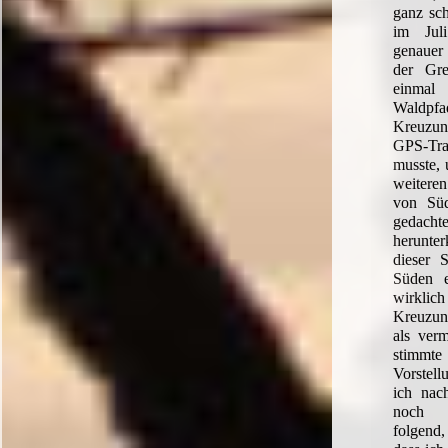
ganz sc
im Jul
genauer
der Gre
einmal
Waldpf
Kreuzun
GPS-Tra
musste, 
weitere
von Süd
ged
herunte
dieser 
Süden e
wirklic
Kreuzun
als verm
stimmt
Vorstell
ich nac
noch 
folgend,