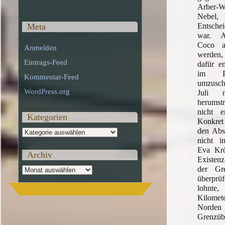
Arber-
Nebel,
Entschei
Meta
war. A
Coco a
Anmelden
werden
Eintrags-Feed
dafür en
im Ra
Kommentar-Feed
umzusch
WordPress.org
Juli
herumst
nicht e
Kategorien
Konkret
den Absc
Kategorien
nicht i
Eva Kröt
Archiv
Existen
der Gren
Archiv
überprü
lohnte,
Kilome
Norden
Grenzüb