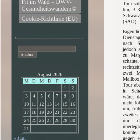
Fit im Wald – DWV-
Tour sol
Gesundheitswandern©
hm, 3 3
Schwar
Cookie-Richtlinie (EU)
(SAD)
Eigentl
Dienst
nach S
Suchen
jedoch 
nach:
zu Mar
schaute,
rechtzei
zwei Mi
August 2026
Mailbox,
M
D
M
D
F
S
S
Tour abs
1
2
in Sch
3
4
5
6
7
8
9
wäre, d
nicht lo
10
11
12
13
14
15
16
um, früh
17
18
19
20
21
22
23
zweites
um d
24
25
26
27
28
29
30
überleg
31
könnte.
gegen e
« Juni