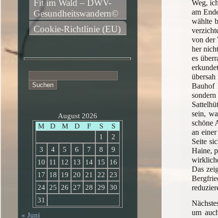
Fit im Wald – DWV-
Weg, ic
am Ende
Gesundheitswandern©
wählte b
Cookie-Richtlinie (EU)
verzicht
von der 
her nich
es überr
erkunde
Suchen
übersah 
nach:
Bauhof h
sondern 
Sattelhü
sein, w
August 2026
schöne 
M
D
M
D
F
S
S
an einer
1
2
Seite si
3
4
5
6
7
8
9
Haine, p
wirklich
10
11
12
13
14
15
16
Das zei
17
18
19
20
21
22
23
Bergfri
reduzier
24
25
26
27
28
29
30
31
Nächste
um auch
« Juni