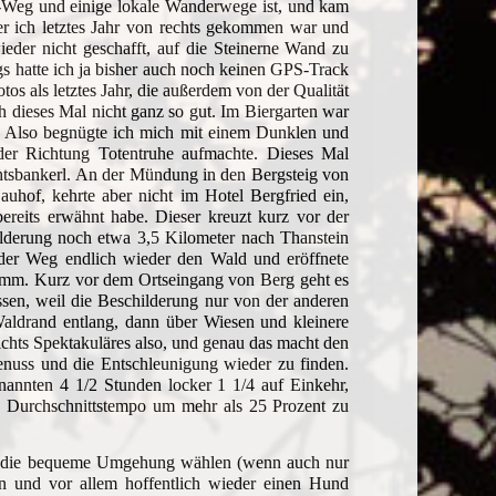
u-Weg und einige lokale Wanderwege ist, und kam
r ich letztes Jahr von rechts gekommen war und
eder nicht geschafft, auf die Steinerne Wand zu
s hatte ich ja bisher auch noch keinen GPS-Track
s als letztes Jahr, die außerdem von der Qualität
h dieses Mal nicht ganz so gut. Im Biergarten war
en. Also begnügte ich mich mit einem Dunklen und
der Richtung Totentruhe aufmachte. Dieses Mal
chtsbankerl. An der Mündung in den Bergsteig von
auhof, kehrte aber nicht im Hotel Bergfried ein,
bereits erwähnt habe. Dieser kreuzt kurz vor der
hilderung noch etwa 3,5 Kilometer nach Thanstein
 der Weg endlich wieder den Wald und eröffnete
amm. Kurz vor dem Ortseingang von Berg geht es
ssen, weil die Beschilderung nur von der anderen
 Waldrand entlang, dann über Wiesen und kleinere
chts Spektakuläres also, und genau das macht den
enuss und die Entschleunigung wieder zu finden.
annten 4 1/2 Stunden locker 1 1/4 auf Einkehr,
as Durchschnittstempo um mehr als 25 Prozent zu
er die bequeme Umgehung wählen (wenn auch nur
n und vor allem hoffentlich wieder einen Hund