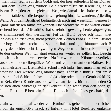
h hielt mich rechts auf dem Goldsteig, der hier außerdem Main-Dona
 auf dem linken Weg zurück. Bald erreichte ich die Kreuzung, an de
is zur Burg den exakt gleichen Weg wie damals. Ich habe es also wi
en und stattdessen die bequeme Umgehung hinaufzuwandern. Allerding
Wand. Auf dem Bergfried begnügte ich mich mit wesentlich weniger Foto
t ganz mit diesen mithalten können. Die Sichtverhältnisse waren einfac
aschend leer, das Altstadtfest hat scheinbar gewaltig Leute abgezog
te anschließend den westlichen Teil der Burg, bevor ich mich wie
ich das Naturdenkmal, nicht jedoch den kleinen Pfad zu einem Aussi
er bog ich nicht rechts ab, sondern links und ging hinunter nach B
ging den leider recht langweiligen Weg, den ich in der Einleitung 
tte den unteren Weg, ich ging geradeaus weiter, es sollten laut Besc
as sich auch als korrekt erwies. Nach etwa einem Kilometer verließ
Ausblicke in den Oberpfälzer Wald und vor allem auf den Haltrava-K
 Sammelstelle für Brennstoffe scharf nach links, hier muss man aufpa
chtbar ist. Der weitere Weg hinüber nach Thanstein führt zuerst am
assiert dabei Schlehenbüsche und das eine oder andere Gemüsefeld. Ni
en Reiz dieser Runde aus, sie war genau richtig für mich, um den G
gte sich auch halbwegs an der Gehzeit, auch wenn von den oben gen
ed und Rast am Eibenstein fallen. Dennoch habe ich es geschafft, d
en.
s Jahr werde ich mal wieder von Bauhof aus gehen, dann aber sich
 von ihr einen GPS-Track zu haben), im Hotel Bergfried einkehre