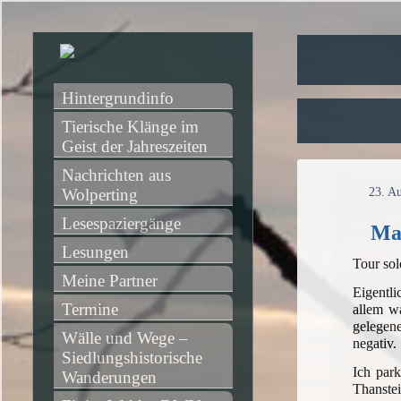
Hintergrundinfo
Tierische Klänge im 
Geist der Jahreszeiten
Nachrichten aus 
Wolperting
23. A
Lesespaziergänge
Ma
Lesungen
Tour sol
Meine Partner
Eigentli
Termine
allem w
gelegene
Wälle und Wege – 
negativ.
Siedlungshistorische 
Ich par
Wanderungen
Thanste