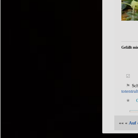
Gefällt mir
Sc
totentru
«« «
Auf 