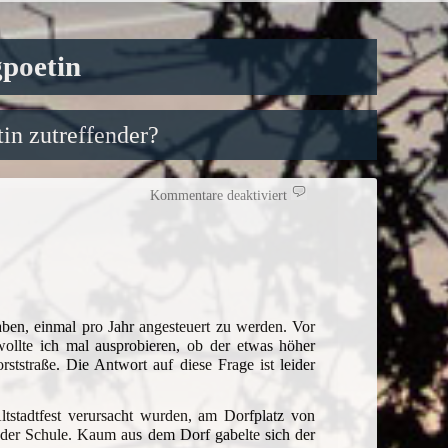
gpoetin
in zutreffender?
für
Kommentare deaktiviert
Mal
wieder
auf
dem
Schwarzwihrberg
aben, einmal pro Jahr angesteuert zu werden. Vor
ollte ich mal ausprobieren, ob der etwas höher
rststraße. Die Antwort auf diese Frage ist leider
tstadtfest verursacht wurden, am Dorfplatz von
der Schule. Kaum aus dem Dorf gabelte sich der