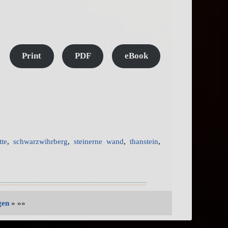
Print
PDF
eBook
tte
,
schwarzwihrberg
,
steinerne wand
,
thanstein
,
gen
» »»