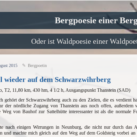
Bergpoesie einer Ber
Oder ist Waldpoesie einer Waldpoet
ugust 2015
Bergpoetin
l wieder auf dem Schwarzwihrberg
o, T2, 11,80 km, 430 hm, 4 1/2 h, Ausgangspunkt Thanstein (SAD)
ch gehört der Schwarzwihrberg auch zu den Zielen, die es verdient h
ar der nördliche Zugang von Thanstein aus noch offen, außerdem w
 Weg von Bauhof zur Sattelhütte interessanter ist als die normale Fo
kte nach einigen Wirrungen in Neunburg, die nicht nur durch das Al
in und machte mich gleich auf den Weg auf dem Goldsteig vorbei an 