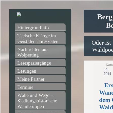
Berg
Be
Hintergrundinfo
Tierische Klänge im 
Geist der Jahreszeiten
Oder ist
Waldpoet
Nachrichten aus 
Wolperting
Lesespaziergänge
Komm
14
Lesungen
2014
Meine Partner
Ers
Termine
Wand
Wälle und Wege – 
dem 
Siedlungshistorische 
Wanderungen
Wald