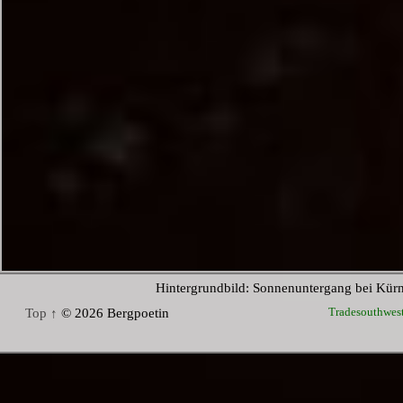
Hintergrundbild: Sonnenuntergang bei Kür
Tradesouthwes
Top ↑
© 2026 Bergpoetin