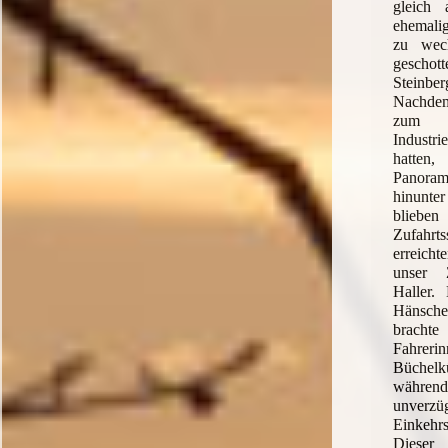
gleich 
ehemal
zu wec
gescho
Steinb
Nachde
zum 
Industr
hatt
Panor
hinunte
bliebe
Zufahrts
erreicht
unser 
Haller. 
Hänsc
brach
Fahr
Büchel
während
unver
Einkeh
Dieser