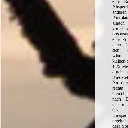
eine R
Absperr
andere
Parkpl
gingen
vorbei 
ortsaus
eine Zuf
einer Te
sich 
windet,
kleinen 
1,25 Met
durch 
Kreuzfel
An der
rech
Gemeind
nach Da
das un
des 
Umspan
ergehen 
dass So