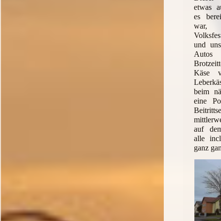
etwas au
es bere
war,
Volksfe
und uns
Autos 
Brotzei
Käse v
Leberkäs
beim nä
eine Po
Beitri
mittler
auf dem
alle in
ganz gan