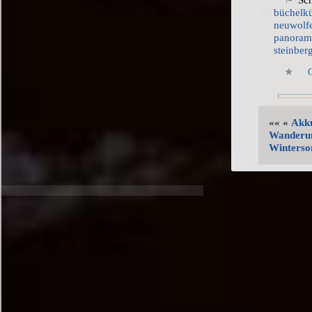
Sch
büchelk
neuwolf
panora
steinber
«« «
Akku
Wanderu
Winterso