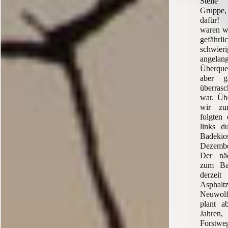
Stelle
Gruppe
dafür!
waren wi
gefäh
schwi
angela
Überque
aber g
überras
war. Üb
wir zu
folgten
links 
Badekio
Dezembe
Der näc
zum Bah
derze
Aspha
Neuwol
plant a
Jahren,
Forstwe