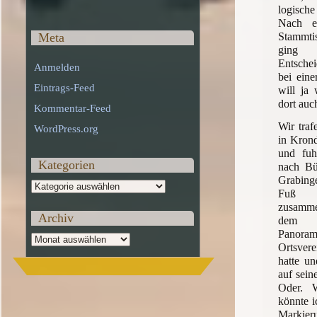
logisch
Nach e
Stammt
Meta
gin
Entsche
Anmelden
bei eine
Eintrags-Feed
will ja 
dort auc
Kommentar-Feed
Wir tra
WordPress.org
in Krond
und fuh
Kategorien
nach Bü
Grabing
Kategorien
Fuß w
zusamme
Archiv
dem 
Panor
Archiv
Ortsvere
hatte un
auf sein
Oder. W
könnte i
Markie