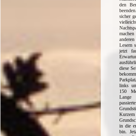
den Ber
beende
sicher g
vielle
Nachts
machen
anderen 
Lesern s
jetzt f
Erwa
ausführ
diese Se
bekommt
Parkplat
links u
150 Me
Lange 
passi
Grundst
Kurzem
Grundsch
in die e
bin. Jet