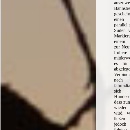
auszuwe
Bahnstre
gescheh
einen 
parallel
Süden w
Markieru
einem E
zur Neuw
früher
mittlerw
es für
abge
Verbind
nach 
fahrradt
sich 
Hundesc
dass zum
wieder 
wird, w
ließen
jedoch
folgten