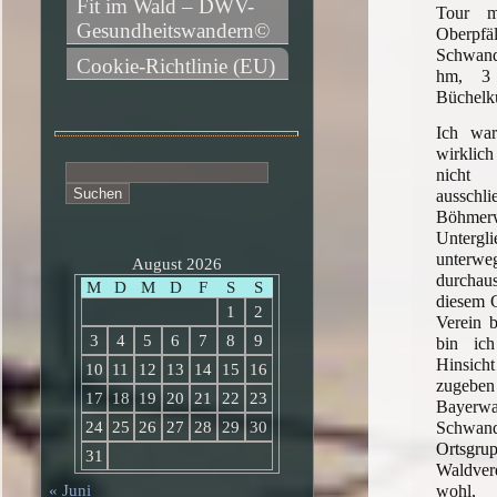
Fit im Wald – DWV-
Tour m
Gesundheitswandern©
Oberpf
Schwan
Cookie-Richtlinie (EU)
hm, 3 
Büchelk
Ich war
wirklic
Suchen
nicht
nach:
aussc
Böhmerw
Untergl
unterw
August 2026
durchau
M
D
M
D
F
S
S
diesem G
1
2
Verein b
3
4
5
6
7
8
9
bin ic
Hinsich
10
11
12
13
14
15
16
zuge
17
18
19
20
21
22
23
Bayerwa
Schw
24
25
26
27
28
29
30
Ortsgru
31
Waldve
wohl, 
« Juni