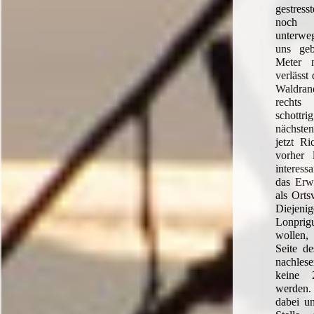
gestress
noch h
unterwe
uns ge
Meter 
verläss
Waldra
rechts
schott
nächsten
jetzt Ri
vorher 
interess
das Erwi
als Orts
Diejenig
Lonpri
wollen,
Seite 
nachlese
keine 
werden.
dabei un