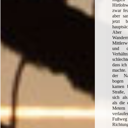
Hirtlohw
zwar fe
aber sa
jetzt 
hauptsä
Aber 
Wander
Mittlerw
und d
Verhält
schlecht
dass ich
machte.
der Nat
bogen 
kamen b
Straße,
sich als
als die
Metern
verlau
Fußwe
Richtu