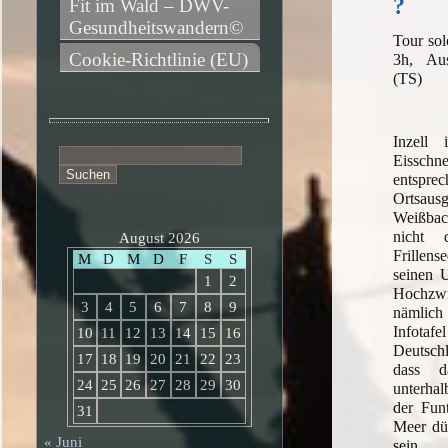
?
Fit im Wald – DWV-
Gesundheitswandern©
Tour sol
Cookie-Richtlinie (EU)
3h, Au
(TS)
Inzell 
Suchen
Eissc
nach:
entspre
Ortsa
Weißbac
nicht
August 2026
Frillens
M
D
M
D
F
S
S
seinen 
1
2
Hochzw
3
4
5
6
7
8
9
nämlich 
Infotaf
10
11
12
13
14
15
16
Deutschl
17
18
19
20
21
22
23
dass d
24
25
26
27
28
29
30
unterha
der Fun
31
Meer dür
« Juni
sein.