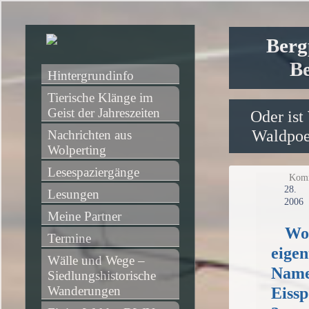
Berg
Be
Hintergrundinfo
Tierische Klänge im 
Geist der Jahreszeiten
Oder ist
Waldpoet
Nachrichten aus 
Wolperting
Lesespaziergänge
Komm
2
Lesungen
2006
Meine Partner
Wo
Termine
eigen
Wälle und Wege – 
Name 
Siedlungshistorische 
Wanderungen
Eissp