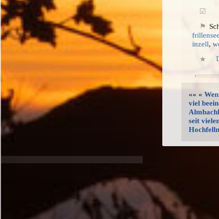
Sc
frillense
inzell
,
w
«« «
Weni
viel beei
Almbach
seit viel
Hochfell