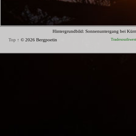
Hintergrundbild: Sonnenuntergang bei Kür
Tradesouthwes
Top ↑
© 2026 Bergpoetin