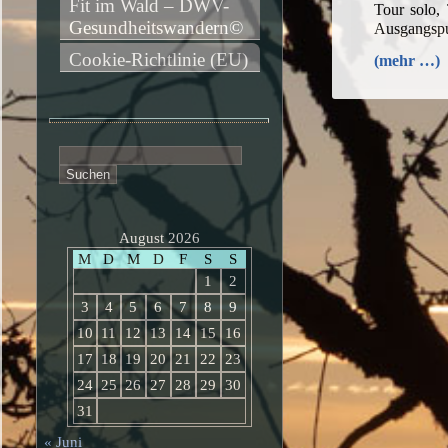
Fit im Wald – DWV-
Tour solo,
Gesundheitswandern©
Ausgangspu
Cookie-Richtlinie (EU)
(mehr …)
Suchen
nach:
August 2026
M
D
M
D
F
S
S
1
2
3
4
5
6
7
8
9
10
11
12
13
14
15
16
17
18
19
20
21
22
23
24
25
26
27
28
29
30
31
« Juni