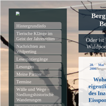
Berg
Be
Hintergrundinfo
Tierische Klänge im 
Geist der Jahreszeiten
Oder ist
Waldpoet
Nachrichten aus 
Wolperting
Lesespaziergänge
K
28. Mai
Lesungen
2006
Bergpo
Meine Partner
Wohe
Termine
eigent
Wälle und Wege – 
des Inz
Siedlungshistorische 
Eisspo
Wanderungen