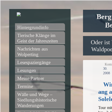
Berg
Be
Hintergrundinfo
Tierische Klänge im 
Geist der Jahreszeiten
Oder ist
Waldpoet
Nachrichten aus 
Wolperting
Lesespaziergänge
Komm
30
Lesungen
2008
Meine Partner
Win
Termine
ang 
Wälle und Wege – 
Solel
Siedlungshistorische 
Wanderungen
Tour mit