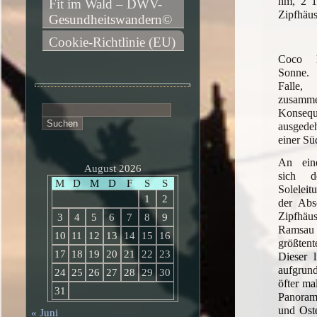
hm, 2 1
Fit im Wald – DWV-
Zipfhäu
Gesundheitswandern©
Cookie-Richtlinie (EU)
Coco l
Sonne. 
Falle
zusamm
Suchen
Kons
nach:
ausgede
einer Sü
An eine
August 2026
sich d
M
D
M
D
F
S
S
Solelei
1
2
der Abs
Zipfhä
3
4
5
6
7
8
9
Ramsau
10
11
12
13
14
15
16
größten
17
18
19
20
21
22
23
Dieser l
aufgru
24
25
26
27
28
29
30
öfter ma
31
Panoram
und Oste
« Juni