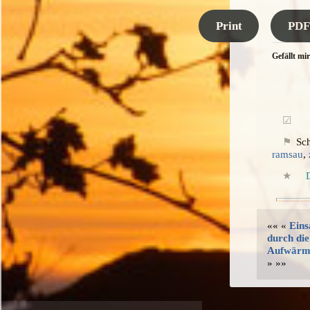
Print
PDF
Gefällt mir
Sc
ramsau
,
«« «
Ein
durch di
Aufwärmt
» »»