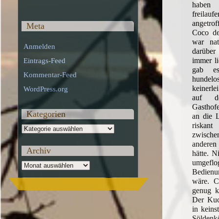
haben
freil
angetro
Meta
Coco de
war nat
Anmelden
darübe
immer li
Eintrags-Feed
gab e
Kommentar-Feed
hundelo
keinerl
WordPress.org
auf d
Gasthofe
Kategorien
an die L
riskan
Kategorien
zwischen
andere
Archiv
hätte. N
umgef
Archiv
Bedienun
wäre. C
genug kl
Der Kuc
in keins
Söldenkö