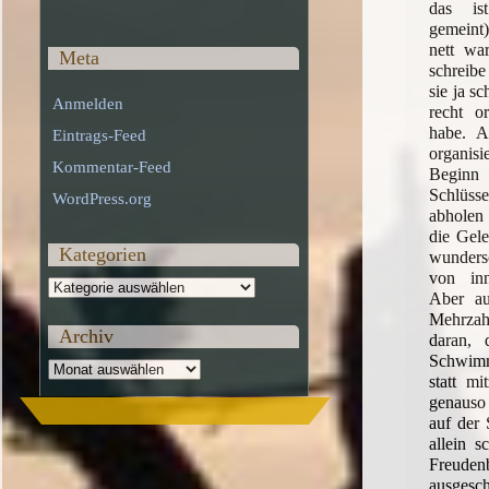
das ist
gemein
nett wa
Meta
schreibe
sie ja s
Anmelden
recht or
habe. A
Eintrags-Feed
organis
Kommentar-Feed
Begin
Schlüsse
WordPress.org
abholen 
die Gele
Kategorien
wunders
von inn
Kategorien
Aber au
Mehrza
Archiv
daran, 
Schwim
Archiv
statt mi
genauso
auf der
allein s
Freud
ausges