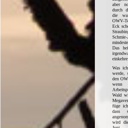
aber n
durch di
die wa
OWV-To
Eck scho
Straubi
Schmie
mindest
Das hei
irgendw
einkehre
Was ich
werde, 
den OW
wenn s
Arbeits
Wald wi
Megaver
füge ic
dass s
angeno
wird di
Juni