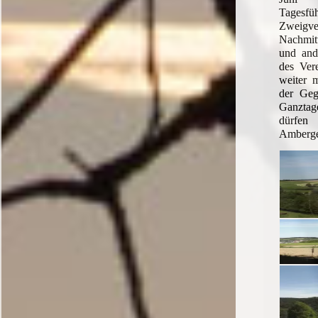
Tagesf
Zweigv
Nachmit
und and
des Ver
weiter m
der Geg
Ganztag
dürfen
Amberge