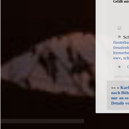
Gefällt mir
Sc
finsterb
freuden
hirmerb
owv
,
sc
«« «
Karl
nach Bö
nur an so
Details v