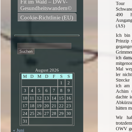
Fit im Wald – DWV-
Tour
Gesundheitswandern©
Schwand
490 
Cookie-Richtlinie (EU)
Ausgan
(AS)
Ich bin
Prinzip 
Suchen
gegange
nach:
Grimmer
ich dama
mitgeno
Mal we
August 2026
ler nich
M
D
M
D
F
S
S
Strecke
1
2
ich am 
3
4
5
6
7
8
9
Achim u
dachte i
10
11
12
13
14
15
16
Abkürzu
17
18
19
20
21
22
23
hätten 
24
25
26
27
28
29
30
Wir ha
31
trotzde
OWV gepl
« Juni