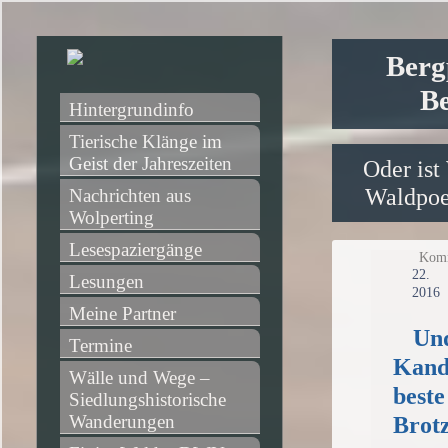
Berg
Be
Hintergrundinfo
Tierische Klänge im 
Geist der Jahreszeiten
Oder ist
Waldpoet
Nachrichten aus 
Wolperting
Lesespaziergänge
Komm
2
Lesungen
2016
Meine Partner
Und
Termine
Kandi
Wälle und Wege – 
beste
Siedlungshistorische 
Wanderungen
Brotz