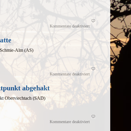
schön
für
Und
Kommentare deaktiviert
wieder
ein
Kandidat
für
atte
die
beste
Brotzeitplatte
 Schmie-Alm (AS)
für
Beim
Kommentare deaktiviert
IVV-
Wandertag
gleich
einmal
ktpunkt abgehakt
einen
Projektpunkt
abgehakt
kt Oberviechtach (SAD)
für
Von
Kommentare deaktiviert
Kapellen,
Quellen
und