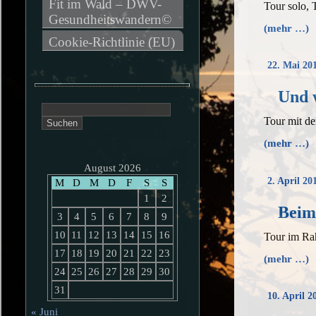
Fit im Wald – DWV-
Tour solo, 
Gesundheitswandern©
(mehr …)
Cookie-Richtlinie (EU)
22. Mai 20
Und w
Suchen
Tour mit d
nach:
(mehr …)
August 2026
2. April 20
M
D
M
D
F
S
S
1
2
Beim
3
4
5
6
7
8
9
10
11
12
13
14
15
16
Tour im Ra
17
18
19
20
21
22
23
(mehr …)
24
25
26
27
28
29
30
31
10. April 2
« Juni