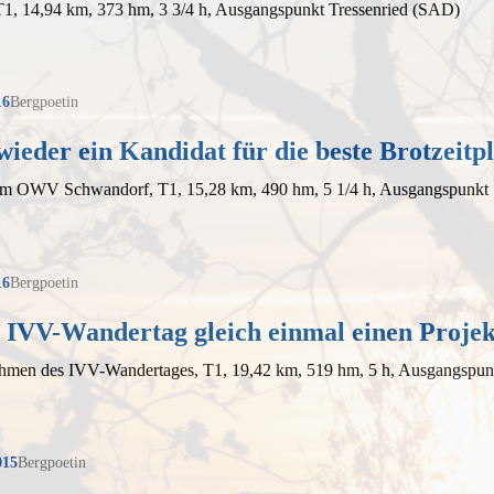
T1, 14,94 km, 373 hm, 3 3/4 h, Ausgangspunkt Tressenried (SAD)
16
Bergpoetin
ieder ein Kandidat für die beste Brotzeitpl
em OWV Schwandorf, T1, 15,28 km, 490 hm, 5 1/4 h, Ausgangspunkt
16
Bergpoetin
 IVV-Wandertag gleich einmal einen Proje
hmen des IVV-Wandertages, T1, 19,42 km, 519 hm, 5 h, Ausgangspun
015
Bergpoetin