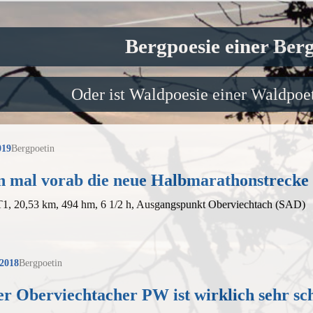
Bergpoesie einer Ber
Oder ist Waldpoesie einer Waldpoet
019
Bergpoetin
n mal vorab die neue Halbmarathonstrecke
 T1, 20,53 km, 494 hm, 6 1/2 h, Ausgangspunkt Oberviechtach (SAD)
 2018
Bergpoetin
er Oberviechtacher PW ist wirklich sehr sc