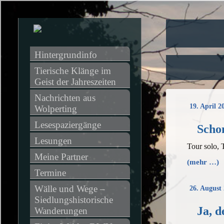
Hintergrundinfo
Tierische Klänge im 
Geist der Jahreszeiten
Nachrichten aus 
19. April 2
Wolperting
Lesespaziergänge
Scho
Lesungen
Tour solo,
Meine Partner
(mehr …)
Termine
Wälle und Wege – 
26. August
Siedlungshistorische 
Ja, d
Wanderungen