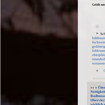
Gefällt mir
Sc
bildbau
fuchswi
goldstei
lohbrun
oberpfa
rosenho
wotanste
«« «
Über
Nettigke
Radbuzaq
Oberviec
wirklich 