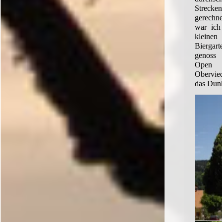
Streck
gerechn
war ich
kleine
Biergar
genoss
Open
Obervie
das Dunk