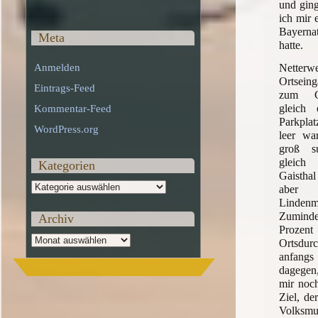
und ging
ich mir 
Bayernat
Meta
hatte.
Nette
Anmelden
Ortseing
Eintrags-Feed
zum Ca
gleich 
Kommentar-Feed
Parkplat
WordPress.org
leer wa
groß s
gleich
Kategorien
Gaisthal
Kategorien
aber 
Lindenm
Zuminde
Archiv
Prozen
Archiv
Ortsdu
anfangs
dagegen,
mir noch
Ziel, de
Volksm