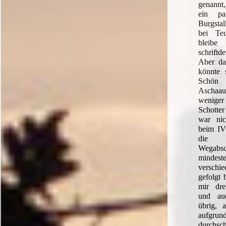
genannt,
ein pa
Burgstal
bei Te
blei
schrif
Aber da
könnte 
Schön
Aschaau
wenige
Schotte
war nic
beim IV
die M
Wegabs
mind
verschi
gefolgt 
mir dre
und au
übrig, 
auf
durchsch