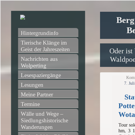
Berg
Be
Hintergrundinfo
Tierische Klänge im 
Geist der Jahreszeiten
Oder ist
Waldpoet
Nachrichten aus 
Wolperting
Lesespaziergänge
Komm
7. Jul
Lesungen
Meine Partner
Sta
Termine
Pott
Wota
Wälle und Wege – 
Siedlungshistorische 
Tour sol
Wanderungen
hm, 3 1