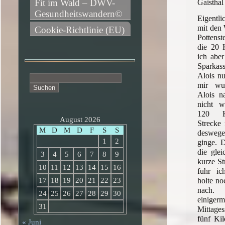
Fit im Wald – DWV-
Gaistha
Gesundheitswandern©
Eigentl
mit den
Cookie-Richtlinie (EU)
Pottens
die 20 
ich abe
Sparkas
Alois n
Suchen
mir wur
nach:
Alois na
nicht w
120 Ki
August 2026
Strecke
M
D
M
D
F
S
S
desweg
1
2
ginge. 
die glei
3
4
5
6
7
8
9
kurze St
10
11
12
13
14
15
16
fuhr i
holte no
17
18
19
20
21
22
23
nach
24
25
26
27
28
29
30
einige
31
Mittages
fünf Kil
« Juni