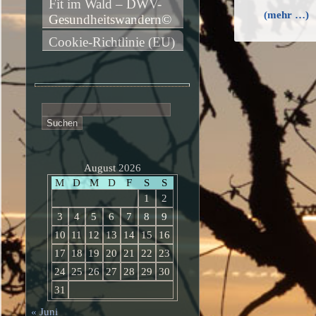
Fit im Wald – DWV-
(mehr …)
Gesundheitswandern©
Cookie-Richtlinie (EU)
Suchen
nach:
August 2026
M
D
M
D
F
S
S
1
2
3
4
5
6
7
8
9
10
11
12
13
14
15
16
17
18
19
20
21
22
23
24
25
26
27
28
29
30
31
« Juni