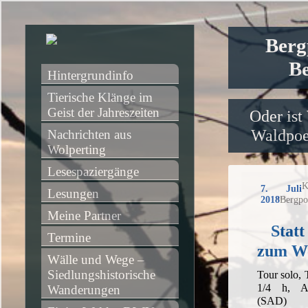
Berg
Be
Hintergrundinfo
Tierische Klänge im 
Geist der Jahreszeiten
Oder ist
Waldpoet
Nachrichten aus 
Wolperting
Lesespaziergänge
K
7. Juli
Lesungen
2018
Bergpo
Meine Partner
Statt
Termine
zum Wo
Wälle und Wege – 
Siedlungshistorische 
Tour solo,
1/4 h, Au
Wanderungen
(SAD)