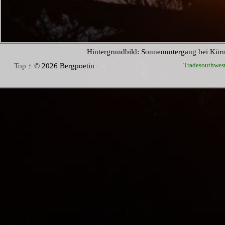
Hintergrundbild: Sonnenuntergang bei Kür
Tradesouthwes
Top ↑
© 2026 Bergpoetin