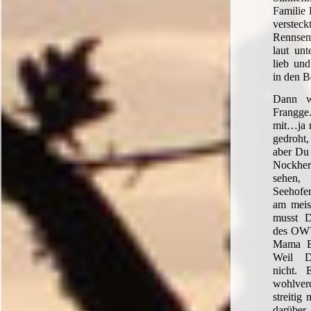
Familie 
verste
Rennse
laut unt
lieb und
in den B
Dann w
Frangge
mit…ja 
gedroht, 
aber Du 
Nockher
sehen, 
Seehofe
am meis
musst D
des OWV
Mama Be
Weil D
nicht.
wohlve
streitig
darüber