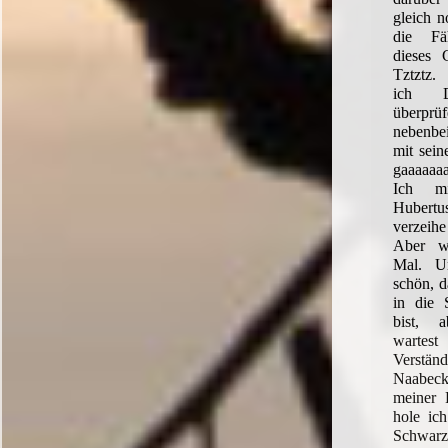
gleich n
die Fäh
dieses G
Tztztz.
ich De
überprüf
nebenb
mit sein
gaaaaaa
Ich m
Hubertus
verzeihe
Aber wi
Mal. Un
schön, d
in die S
bist, 
wartest
Verst
Naabec
meiner 
hole ic
Schwarzb