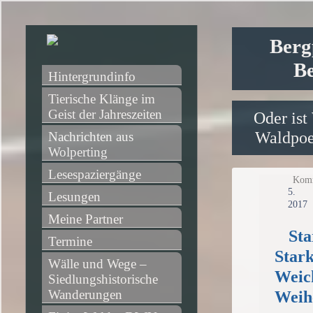
Berg
Be
Hintergrundinfo
Tierische Klänge im 
Geist der Jahreszeiten
Oder ist
Waldpoet
Nachrichten aus 
Wolperting
Lesespaziergänge
Komm
5
Lesungen
2017
Meine Partner
Sta
Termine
Stark
Wälle und Wege – 
Weic
Siedlungshistorische 
Wanderungen
Weih