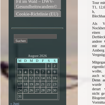
Fit im Wald – DWV-
Tour m
Gesundheitswandern©
T1, 12,
h, A
Cookie-Richtlinie (EU)
Blechh
Als V
Nockher
ein
Suchen
Derblec
nach:
andere 
mir z
Amberg
Vergnüg
August 2026
M
D
M
D
F
S
S
Mitge
1
2
eigentli
wollte,
3
4
5
6
7
8
9
auch sc
10
11
12
13
14
15
16
Denn a
17
18
19
20
21
22
23
wurde 
derart 
24
25
26
27
28
29
30
nicht ge
31
Blogeint
Vormitta
« Juni