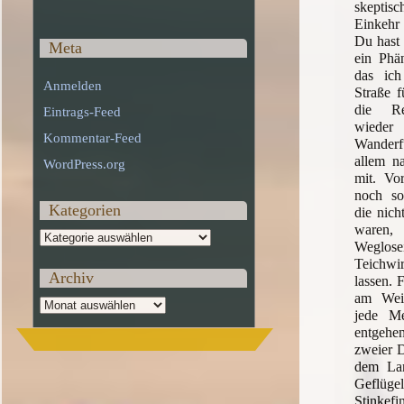
skepti
Einkehr
Du hast 
Meta
ein Phä
das ich
Anmelden
Straße f
die Re
Eintrags-Feed
wieder
Kommentar-Feed
Wander
allem na
WordPress.org
mit. Vo
noch so 
Kategorien
die nich
ware
Kategorien
Weglos
Teichwi
Archiv
lassen. 
am Weic
Archiv
jede Me
entgehe
zweier D
dem Lan
Geflüg
Stinkef