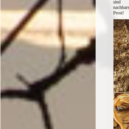
si
nachbars
Prost!