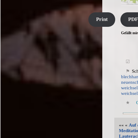
Print
PDF
Gefällt mir
Sch
blechha
neuensc
weichse
weichsel
«« «
Auf 
Meditatio
Lauterac