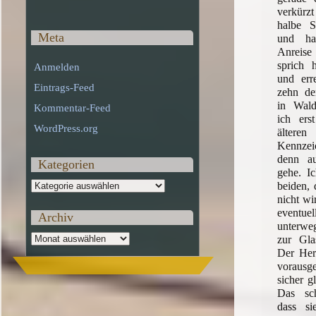
verkürzt
halbe S
Meta
und ha
Anreise
sprich 
Anmelden
und err
Eintrags-Feed
zehn de
in Wald
Kommentar-Feed
ich ers
WordPress.org
älteren
Kennzei
denn a
Kategorien
gehe. Ic
Kategorien
beiden, 
nicht wi
eventue
Archiv
unterweg
Archiv
zur Gla
Der Her
vorausg
sicher g
Das sch
dass s