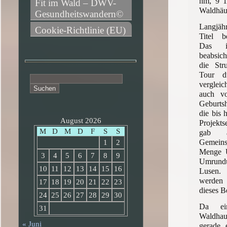
hm, 9 1
Fit im Wald – DWV-
Waldhäu
Gesundheitswandern©
Langjäh
Cookie-Richtlinie (EU)
Titel 
Das i
beabsich
die Str
Tour d
Suchen
verglei
nach:
auch v
Geburtsh
die bis 
August 2026
Projekts
M
D
M
D
F
S
S
gab a
Gemei
1
2
Menge U
3
4
5
6
7
8
9
Umrundu
10
11
12
13
14
15
16
Lusen.
werden
17
18
19
20
21
22
23
dieses Be
24
25
26
27
28
29
30
Da ei
31
Waldhau
« Juni
gerade 