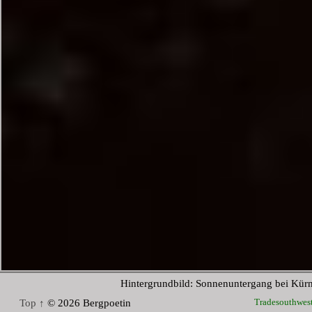
Hintergrundbild: Sonnenuntergang bei Kür
Tradesouthwes
Top ↑
© 2026 Bergpoetin