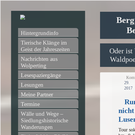
Berg
Be
Hintergrundinfo
Tierische Klänge im 
Geist der Jahreszeiten
Oder ist
Waldpoet
Nachrichten aus 
Wolperting
Lesespaziergänge
Komm
29
Lesungen
2017
Meine Partner
Ru
Termine
nicht
Wälle und Wege – 
Luse
Siedlungshistorische 
Wanderungen
Tour sol