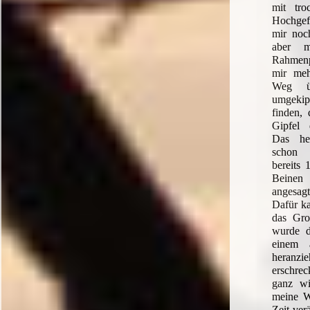
mit tr
Hochgefe
mir noc
aber m
Rahmen
mir meh
Weg üb
umgeki
finden, 
Gipfel 
Das hei
schon 
bereits 
Beinen 
angesag
Dafür ka
das Gro
wurde d
einem 
heranz
erschre
ganz wi
meine W
Zeit verä