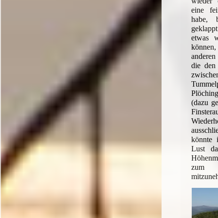
wieder 
eine fe
habe, 
geklappt
etwas w
können
andere
die den
zwisch
Tumme
Plöchi
(dazu ge
Finster
Wiede
aussch
könnte 
Lust da
Höhenme
zum 
mitzune