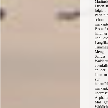
Martin
Lusen ü
folgten
Pech für
schon 
markant
Bis auf 
hinunte
und di
Lang
Tummelp
Menge 
Schu
Waldhä
ebenfall
an der T
kann ma
zur 
hinau
markant,
über
Asphalt
Mal gef
Wirkli