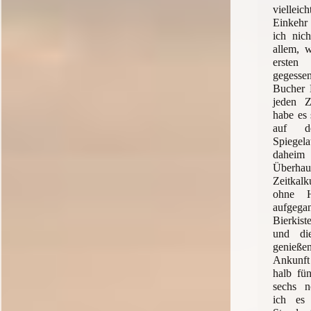
vielleic
Einkehr
ich nich
allem, w
ersten
gegess
Bucher 
jeden Z
habe es 
auf d
Spiege
dahei
Überh
Zeitkal
ohne H
aufge
Bierkis
und di
genießen
Ankunft
halb fü
sechs n
ich es 