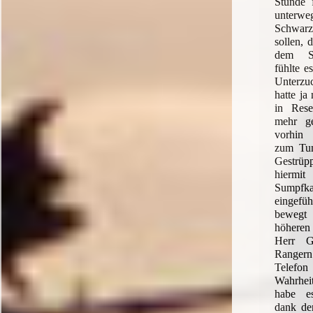
Stunde f
unter
Schwar
sollen, 
dem Sa
fühlte e
Unterz
hatte ja
in Rese
mehr ge
vorhin
zum Tum
Gestrü
hie
Sumpfka
eingefüh
bewegt 
höheren
Herr G
Ranger
Telefo
Wahrhei
habe e
dank der