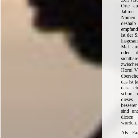
Orte au
Jahren
Namen
deshalb
empfand
ist der 
insgesa
Mal auf
oder d
sichtba
zwisch
Horní Vl
überseh
das ist
dass ei
schon 
dieses
besserer
sind un
diesen 
wurden.
Als Faz