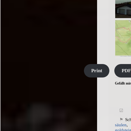
Print
PDF
Gefällt mir
Sc
säulen
goldstei