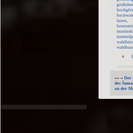
großalm
hochgfei
hochwal
lusen
lusenste
martinsk
tummelp
waldhäu
waldhau
«« «
Der 
des Šuma
an der M