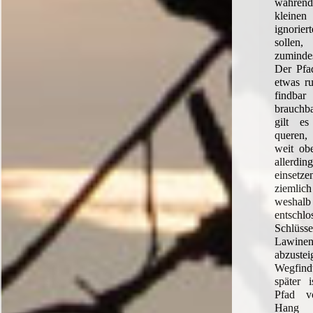
währen
klein
ignorier
sollen
zumindest
Der Pfad
etwas ru
findba
brauchb
gilt e
queren,
weit ob
aller
einsetz
ziemlic
weshal
entsc
Schlüss
Lawinen
abzuste
Wegfin
später i
Pfad v
Hang g