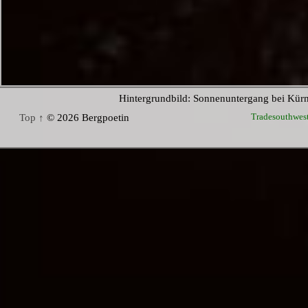
Hintergrundbild: Sonnenuntergang bei Kür
Tradesouthwes
Top ↑
© 2026 Bergpoetin