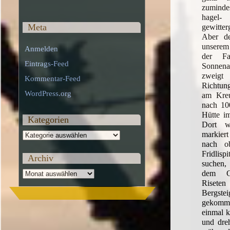
zumind
hagel
Meta
gewitter
Aber d
unserem
Anmelden
der Fa
Eintrags-Feed
Sonnena
zweig
Kommentar-Feed
Richtung
WordPress.org
am Kreu
nach 100
Hütte i
Kategorien
Dort w
markie
Kategorien
nach o
Fridlis
Archiv
suchen
dem G
Archiv
Riset
Bergste
gekom
einmal k
und dreh