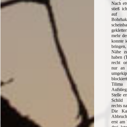
Nach et
stieß i
auf 
Bohrha
schein
geklett
mehr der
konnte i
bringen,
Nähe z
haben (T
recht or
nur an 
umgek
blockie
Tili
Aufstie
Stelle e
Schild 
rechts n
Die Ka
Abbruch
erst am 