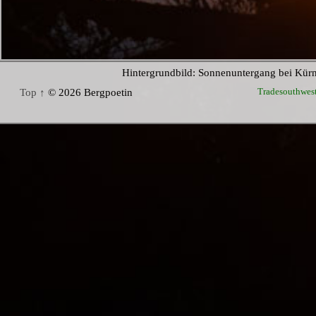
Hintergrundbild: Sonnenuntergang bei Kür
Tradesouthwes
Top ↑
© 2026 Bergpoetin