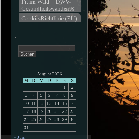
Fit im Wald – DWV-
Gesundheitswandern©
Cookie-Richtlinie (EU)
Suchen
nach:
August 2026
M
D
M
D
F
S
S
1
2
3
4
5
6
7
8
9
10
11
12
13
14
15
16
17
18
19
20
21
22
23
24
25
26
27
28
29
30
31
« Juni