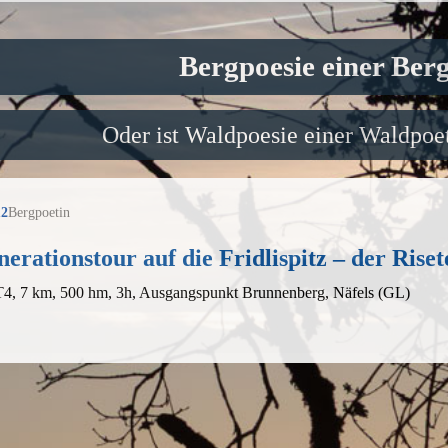
Bergpoesie einer Ber
Oder ist Waldpoesie einer Waldpoet
12
Bergpoetin
erationstour auf die Fridlispitz – der Ris
 T4, 7 km, 500 hm, 3h, Ausgangspunkt Brunnenberg, Näfels (GL)