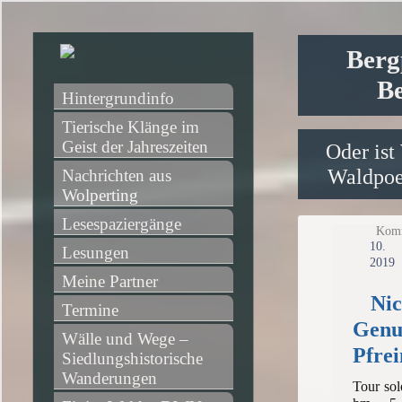
Berg
Be
Hintergrundinfo
Tierische Klänge im 
Geist der Jahreszeiten
Oder ist
Waldpoet
Nachrichten aus 
Wolperting
Lesespaziergänge
Komm
1
Lesungen
2019
Meine Partner
Nic
Termine
Genu
Wälle und Wege – 
Pfre
Siedlungshistorische 
Wanderungen
Tour sol