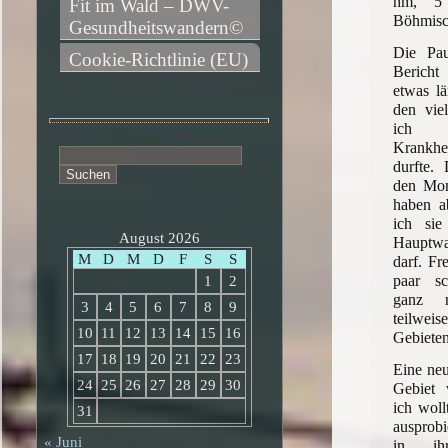
hm, 5 
Fit im Wald – DWV-
Böhmis
Gesundheitswandern©
Die Pau
Cookie-Richtlinie (EU)
Bericht
etwas lä
den vie
ich a
Krankhe
Suchen
durfte.
nach:
den Mom
haben ab
ich si
August 2026
Hauptw
M
D
M
D
F
S
S
darf. Fr
paar s
1
2
ganz 
3
4
5
6
7
8
9
teilwei
10
11
12
13
14
15
16
Gebieten
17
18
19
20
21
22
23
Eine neu
24
25
26
27
28
29
30
Gebiet 
ich woll
31
ausprob
« Juni
in ihr