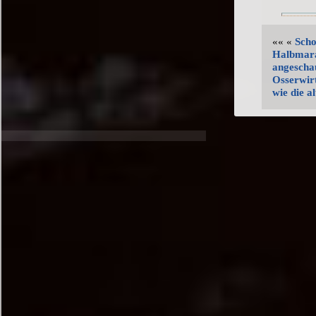
«« «
Scho
Halbmara
angescha
Osserwirt
wie die a