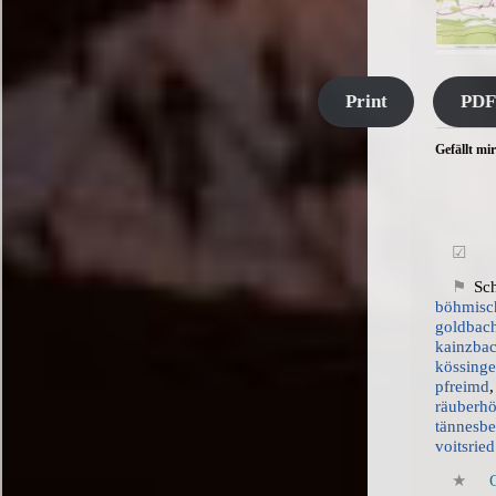
Print
PDF
Gefällt mir
Sch
böhmisc
goldbach
kainzbac
kössing
pfreimd
räuberh
tännesbe
voitsried