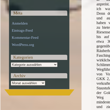
anpreist
ich war
Meta
Denn de
und au
haben w
Anmelden
zu biet
Eintrags-Feed
Riesense
bis auf
Kommentar-Feed
etwa 3
WordPress.org
gegenübe
Räuber
Faschi
Kategorien
wirklich
Kategorien
Schli
Wegfüh
von Voi
Archiv
GKK 2, 
Archiv
verkraft
Staustu
der Gold
Weg mi
mindest
und zie