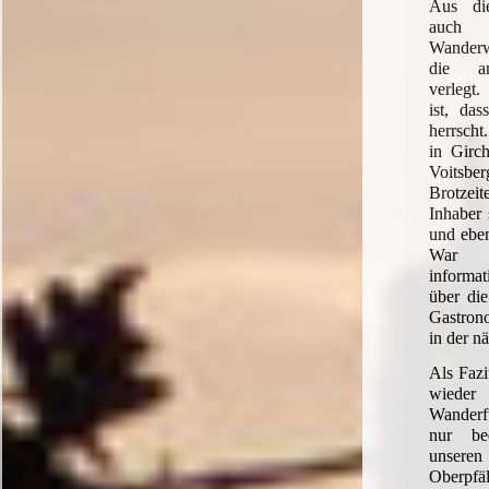
Aus di
auch 
Wanderw
die an
verlegt
ist, da
herrscht
in Girch
Voitsber
Brotzeit
Inhaber 
und eben
War e
informa
über die
Gastron
in der 
Als Fazit
wieder
Wanderf
nur bed
unser
Ober