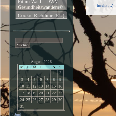
Fit im Wald – DWV-
(mehr …)
Gesundheitswandern©
Cookie-Richtlinie (EU)
Suchen
nach:
August 2026
M
D
M
D
F
S
S
1
2
3
4
5
6
7
8
9
10
11
12
13
14
15
16
17
18
19
20
21
22
23
24
25
26
27
28
29
30
31
« Juni