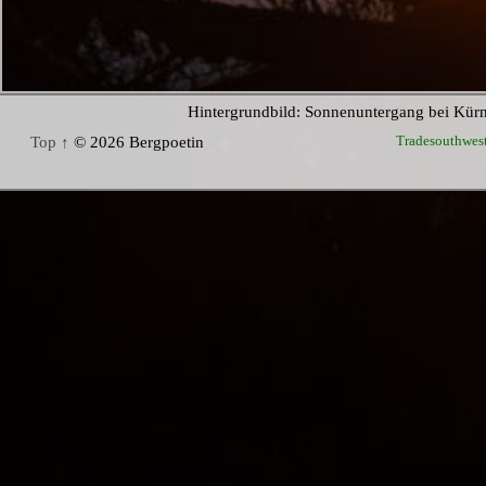
Hintergrundbild: Sonnenuntergang bei Kür
Tradesouthwes
Top ↑
© 2026 Bergpoetin