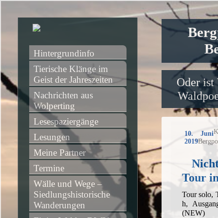
Berg
Be
Hintergrundinfo
Tierische Klänge im 
Geist der Jahreszeiten
Oder ist
Waldpoet
Nachrichten aus 
Wolperting
Lesespaziergänge
K
10. Juni
Lesungen
2019
Bergpo
Meine Partner
Nich
Termine
Tour i
Wälle und Wege – 
Siedlungshistorische 
Tour solo,
h, Ausgan
Wanderungen
(NEW)