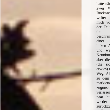
hatte nä
zwei W
Rucksac
weiter 
mich vo
der Teil
die z
beschrä
einer 
linken 
und wi
Neunbur
aber di
(die si
erwies) 
Weg. Ab
zu dem
marki
zugunst
verlass
paar hu
wied
zurück