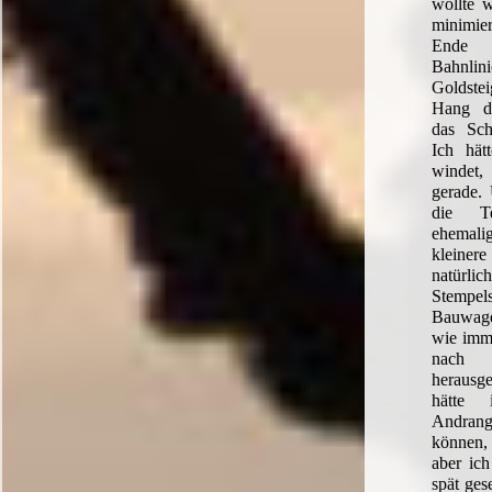
wollte w
minimie
Ende a
Bahnlin
Goldstei
Hang d
das Schw
Ich hät
windet, 
gerade. 
die Te
ehemali
kleine
natür
Stempels
Bauwage
wie imme
nach 
herausg
hätte 
Andrang
können, 
aber ic
spät ges