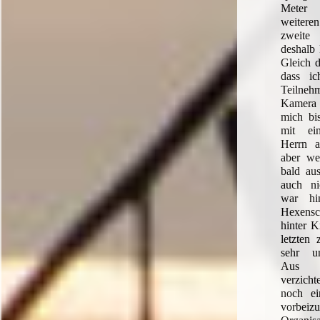
Meter 
weiteren
zweite
deshalb
Gleich d
dass ic
Teilne
Kamera 
mich bi
mit ei
Herrn a
aber we
bald au
auch n
war hi
Hexensc
hinter K
letzten
sehr u
Aus 
verzicht
noch ei
vorbei