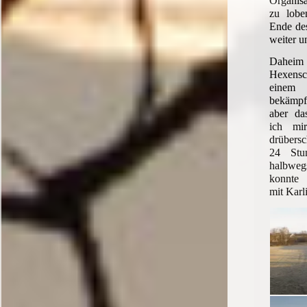
Organisa
zu lobe
Ende de
weiter u
Daheim 
Hexens
einem
bekämpfe
aber da
ich mi
drübers
24 Stu
halbweg
konnte 
mit Karl