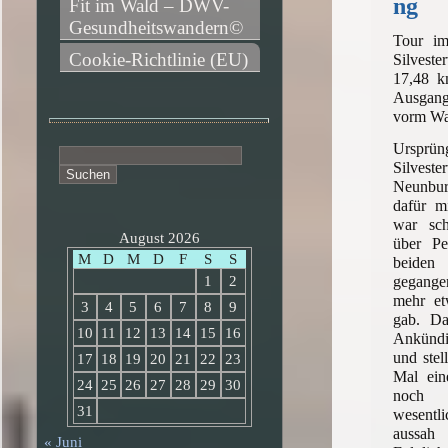
ng
Fit im Wald – DWV-
Gesundheitswandern©
Tour i
Cookie-Richtlinie (EU)
Silves
17,48 k
Ausgan
vorm W
Ursprün
Suchen
Silves
nach:
Neunbu
dafür mi
war sch
August 2026
über Pe
M
D
M
D
F
S
S
beide
gegang
1
2
mehr et
3
4
5
6
7
8
9
gab. Da
10
11
12
13
14
15
16
Ankündi
und stell
17
18
19
20
21
22
23
Mal ein
24
25
26
27
28
29
30
noch 
31
wesent
aussah
« Juni