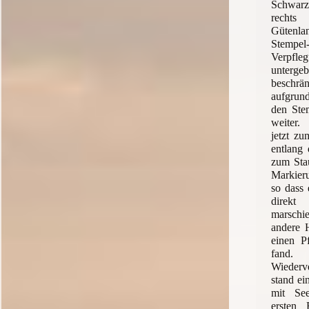
Schwarz
rechts
Gütenlan
Ste
Verpfleg
unter
beschrä
aufgrun
den Ste
weiter.
jetzt zu
entlang 
zum Sta
Markieru
so dass 
direkt
marsch
andere H
einen P
fan
Wiederve
stand ei
mit See
ersten 