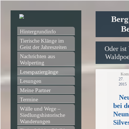
Berg
Be
Hintergrundinfo
Tierische Klänge im 
Geist der Jahreszeiten
Oder ist
Waldpoet
Nachrichten aus 
Wolperting
Lesespaziergänge
Komm
27
Lesungen
2015
Meine Partner
Neu
Termine
bei d
Wälle und Wege – 
Neun
Siedlungshistorische 
Wanderungen
Silv