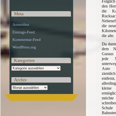
Folglic
den Herr
die Ka
Meta
Rucksac
Nebenef
Anmelden
die neue
Kilomet
Eintrags-Feed
die alte.
Kommentar-Feed
Da dann
WordPress.org
dem Ne
Garaus 
jede M
Kategorien
unterweg
Kategorien
Auto 
ziemlich
entfer
Archiv
allerd
Archiv
klei
ermögl
möchte 
schreibe
Schule
Bahnstr