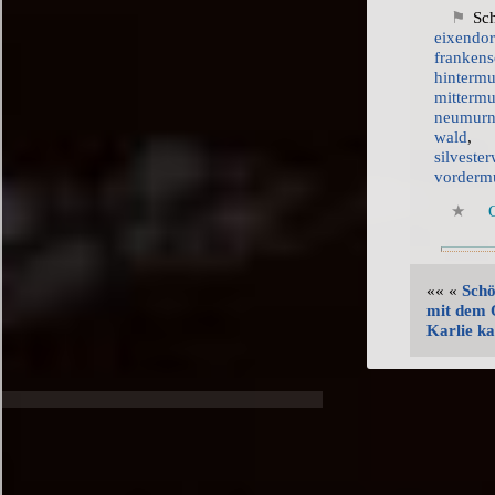
Sch
eixe
frankens
hintermu
mittermu
neumurn
wald
silveste
vorderm
«« «
Schö
mit dem
Karlie k