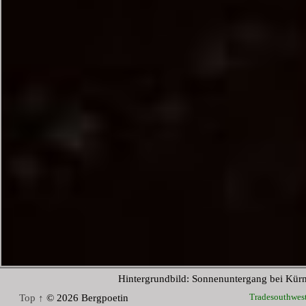
Hintergrundbild: Sonnenuntergang bei Kür
Tradesouthwes
Top ↑
© 2026 Bergpoetin