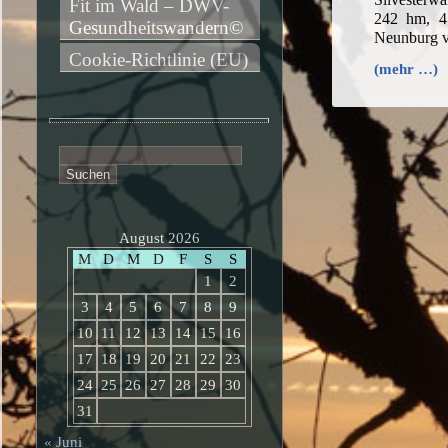
Fit im Wald – DWV-
242 hm, 4
Gesundheitswandern©
Neunburg 
Cookie-Richtlinie (EU)
(mehr …)
Suchen
nach:
August 2026
M
D
M
D
F
S
S
1
2
3
4
5
6
7
8
9
10
11
12
13
14
15
16
17
18
19
20
21
22
23
24
25
26
27
28
29
30
31
« Juni