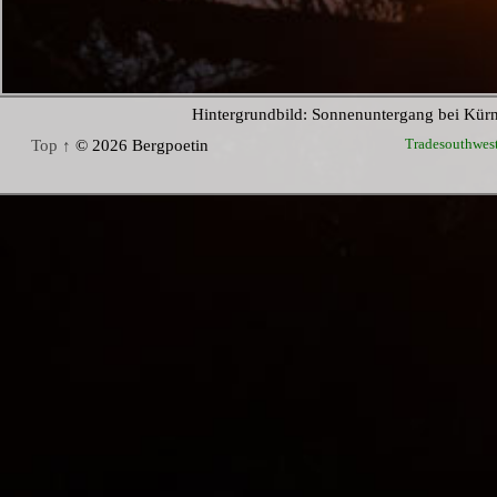
Hintergrundbild: Sonnenuntergang bei Kür
Tradesouthwes
Top ↑
© 2026 Bergpoetin