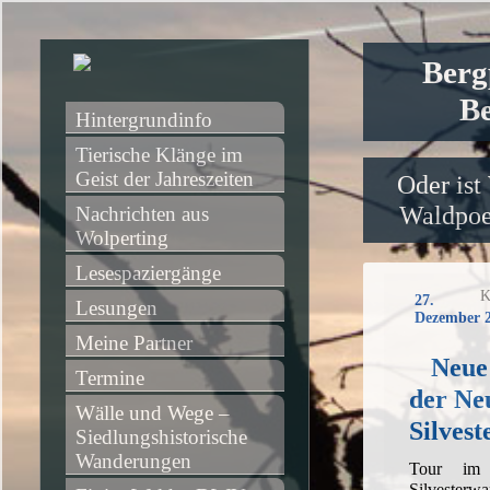
Berg
Be
Hintergrundinfo
Tierische Klänge im 
Geist der Jahreszeiten
Oder ist
Waldpoet
Nachrichten aus 
Wolperting
Lesespaziergänge
K
27.
Lesungen
Dezember 
Meine Partner
Neue 
Termine
der Ne
Wälle und Wege – 
Silves
Siedlungshistorische 
Wanderungen
Tour im
Silvesterw