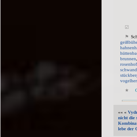
Sc
geißbüh
hahnenh
hüttenb
brunnen
rosenho
schwan
stückber
vogelhe
«« «
Vydr
nicht die 
Kombinat
lebe der 