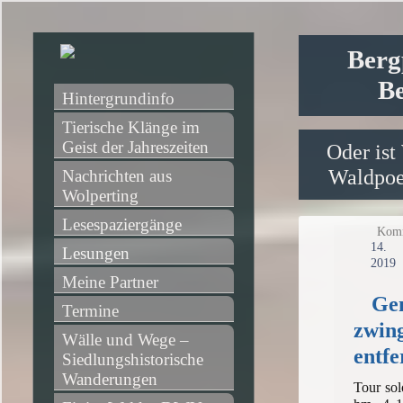
Berg
Be
Hintergrundinfo
Tierische Klänge im 
Geist der Jahreszeiten
Oder ist
Waldpoet
Nachrichten aus 
Wolperting
Lesespaziergänge
Komm
14
Lesungen
2019
Meine Partner
Gen
Termine
zwin
Wälle und Wege – 
entfe
Siedlungshistorische 
Wanderungen
Tour sol