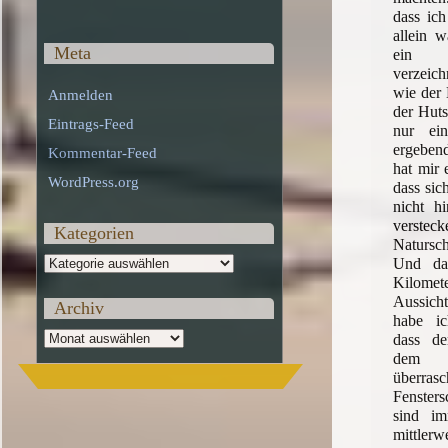
dass ic
allein w
Meta
ein i
verzeic
wie der
Anmelden
der Huts
Eintrags-Feed
nur ein
ergeben
Kommentar-Feed
hat mir 
WordPress.org
dass sic
nicht h
verstec
Kategorien
Natursc
Kategorien
Und das
Kilomet
Aussicht
Archiv
habe ic
Archiv
dass de
dem 
überras
Fenster
sind i
mittler