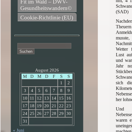
hm, 4 1
Fit im Wald – DWV-
Schwa
Gesundheitswandern©
(SAD)
Cookie-Richtlinie (EU)
Nachdem
Theuern
Anmeld
musste,
Nachmit
Suchen
Wetter f
nach:
Lust au
und war
Jahr n
August 2026
Stückber
M
D
M
D
F
S
S
Schwand
sich d
1
2
Kilo
3
4
5
6
7
8
9
Nebense
10
11
12
13
14
15
16
her lohn
17
18
19
20
21
22
23
Und 
24
25
26
27
28
29
30
Nebense
waren e
31
uneing
« Juni
machten.