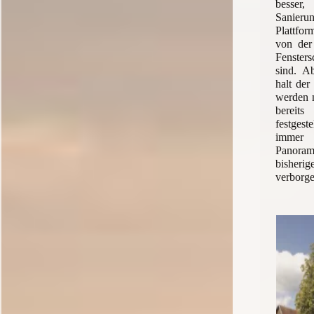
besser
Sanier
Plattfor
von der
Fenster
sind. Ab
halt der
werden 
bereit
festges
immer 
Panoram
bishe
verborge