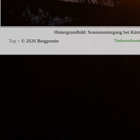
Hintergrundbild: Sonnenuntergang bei Kür
Tradesouthwes
Top ↑
© 2026 Bergpoetin