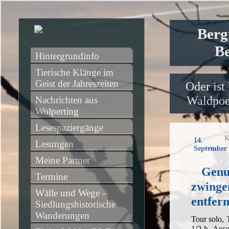
Berg
Be
Hintergrundinfo
Tierische Klänge im 
Geist der Jahreszeiten
Oder ist
Waldpoet
Nachrichten aus 
Wolperting
Lesespaziergänge
K
14.
Lesungen
September 
Meine Partner
Genus
Termine
zwinge
Wälle und Wege – 
entfern
Siedlungshistorische 
Wanderungen
Tour solo,
1/2 h, Aus