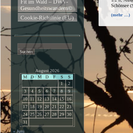
Fit im Wald – DWV-
Schönsee 
Gesundheitswandern©
(mehr …)
Cookie-Richtlinie (EU)
Suchen
nach:
August 2026
M
D
M
D
F
S
S
1
2
3
4
5
6
7
8
9
10
11
12
13
14
15
16
17
18
19
20
21
22
23
24
25
26
27
28
29
30
31
« Juni