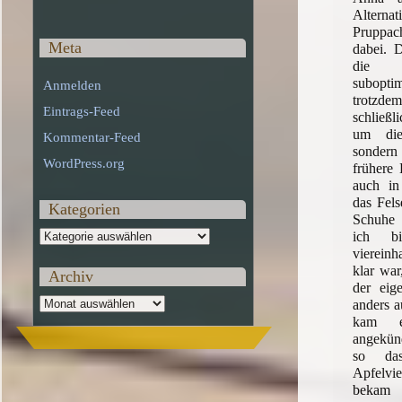
Alterna
Pruppac
Meta
dabei. D
die Li
subopti
Anmelden
trotzd
Eintrags-Feed
schließl
um die
Kommentar-Feed
sondern
WordPress.org
frühere 
auch in
das Fels
Kategorien
Schuhe 
Kategorien
ich bi
vierein
klar war
Archiv
der eig
Archiv
anders 
kam e
angekünd
so da
Apfelvi
beka