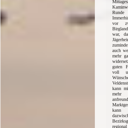
Mittag
Kaminwu
Runde 
Immerhin
vor z
Birglan
war, da
Jägerhe
zuminde
auch we
mehr gab
widerse
guten F
voll 
Wünsch
Veldens
kann mi
mehr 
anfreu
Marktg
kann
dazwisc
Bezirks
regiona