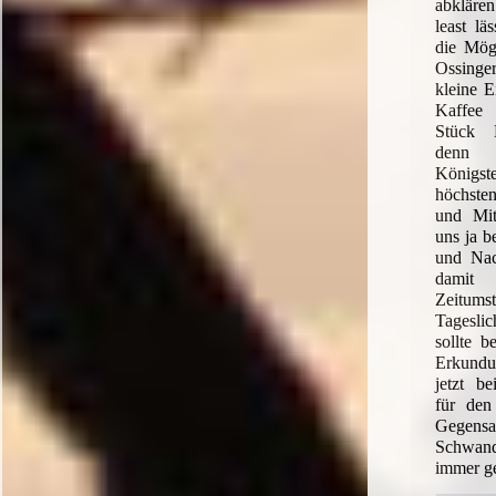
abkläre
least lä
die Mögl
Ossinge
kleine E
Kaffee
Stück 
denn 
Königs
höchste
und Mit
uns ja b
und Nac
damit
Zeitums
Tagesli
sollte b
Erkundu
jetzt b
für de
Gegen
Schwan
immer ge