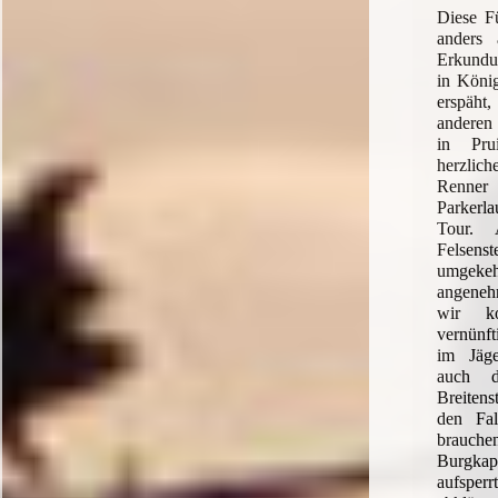
Diese Fü
anders 
Erkundu
in König
erspäht
anderen
in Pru
herzli
Renner
Parkerl
Tour. 
Felsenst
umgek
angene
wir k
vernünft
im Jäg
auch d
Breitens
den Fal
brauch
Burgkape
aufsperr