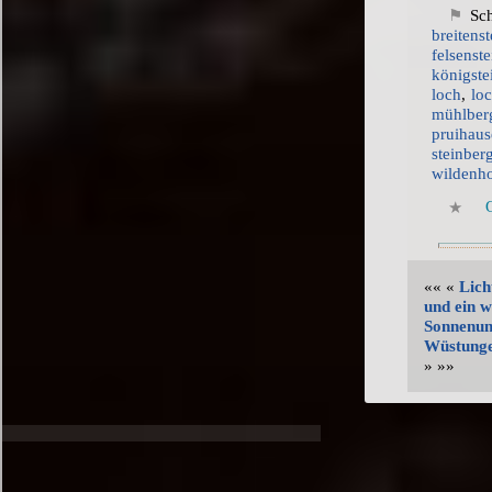
Sch
breitenst
felsenste
königste
loch
,
lo
mühlber
pruihau
steinber
wildenh
«« «
Lich
und ein 
Sonnenun
Wüstunge
» »»