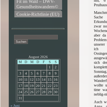
hm, 6 
Fit im Wald – DWV-
Pruihau
Gesundheitswandern©
Manchm
Cookie-Richtlinie (EU)
Sac
Erkundu
zwar no
Wochen
aber da
Suchen
Probl
nach:
unserer
ich u
Ossinge
August 2026
ausgewäh
M
D
M
D
F
S
S
sich de
komplet
1
2
Sonntag
3
4
5
6
7
8
9
auße
10
11
12
13
14
15
16
Wanderf
wollte 
17
18
19
20
21
22
23
time wa
24
25
26
27
28
29
30
neblig-n
31
Auch we
« Juni
Anna a