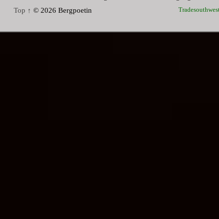
Tradesouthwes
Top ↑
© 2026 Bergpoetin