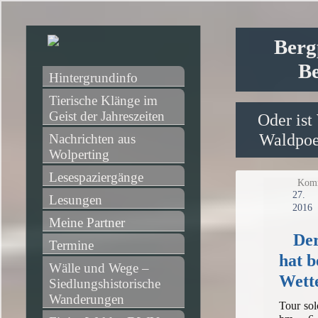
Berg
Be
Hintergrundinfo
Tierische Klänge im 
Geist der Jahreszeiten
Oder ist
Waldpoet
Nachrichten aus 
Wolperting
Lesespaziergänge
Komm
27
Lesungen
2016
Meine Partner
Der
Termine
hat b
Wälle und Wege – 
Wett
Siedlungshistorische 
Wanderungen
Tour sol