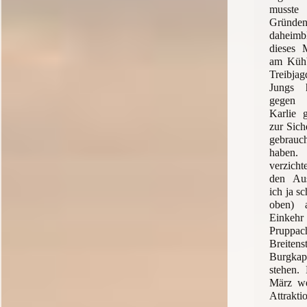
musst
Grün
daheimb
dieses M
am Kühb
Treibj
Jungs 
gegen e
Karlie g
zur Sich
gebrau
haben
verzich
den Aus
ich ja s
oben) 
Einkehr
Pruppa
Breiten
Burgka
stehen.
März we
Attrakti