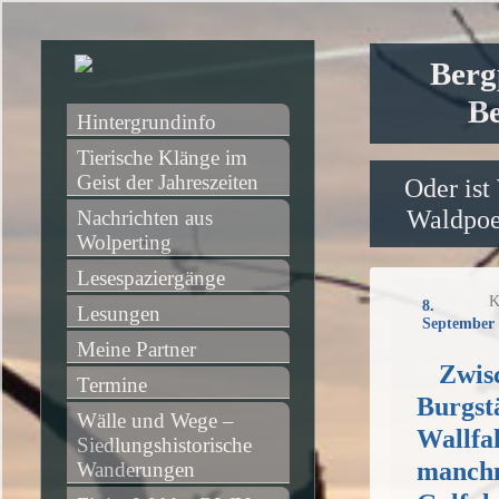
Berg
Be
Hintergrundinfo
Tierische Klänge im 
Geist der Jahreszeiten
Oder ist
Waldpoet
Nachrichten aus 
Wolperting
Lesespaziergänge
K
8.
Lesungen
September 
Meine Partner
Zwis
Termine
Burgstä
Wälle und Wege – 
Wallfah
Siedlungshistorische 
manchm
Wanderungen