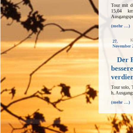
Tour mit 
15,04 k
Ausgangspu
(mehr …)
K
27.
November 
Der F
besser
verdie
Tour solo,
h, Ausgang
(mehr …)