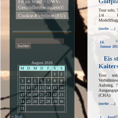
Golfpl
Fit im Wald – DWV-
Gesundheitswandern©
Tour solo,
1/4 h,
Cookie-Richtlinie (EU)
Modellflug
(mehr …)
Suchen
K
14.
nach:
Januar 201
Eis s
August 2026
Kaiter
M
D
M
D
F
S
S
1
2
Tour so
Verhältni
3
4
5
6
7
8
9
Aufstieg, 
10
11
12
13
14
15
16
Ausgangs
17
18
19
20
21
22
23
(CHA)
24
25
26
27
28
29
30
(mehr …)
31
« Juni
K
1. April