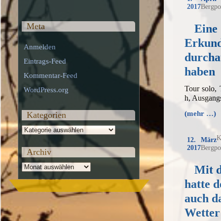
2017
Bergpo
Meta
Eine
Erkund
Anmelden
durcha
Eintrags-Feed
haben
Kommentar-Feed
Tour solo,
WordPress.org
h, Ausgang
(mehr …)
Kategorien
Kategorien
K
12. März
2017
Bergpo
Archiv
Archiv
Mit
hatte d
auch d
Wetter